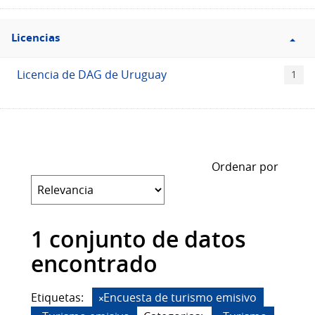
Filtro
Licencias
Licencias
Licencia de DAG de Uruguay
1
Ordenar por
1 conjunto de datos
encontrado
Etiquetas:
Encuesta de turismo emisivo