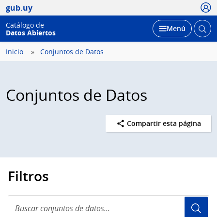
Usua
gub.uy
Catálogo de
Abrir
Desplegar
Menú
Datos Abiertos
busc
Inicio
Conjuntos de Datos
Conjuntos de Datos
Compartir esta página
Filtros
Buscar
conjuntos