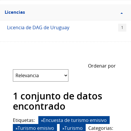
Filtro
Licencias
Licencias
Licencia de DAG de Uruguay
1
Ordenar por
1 conjunto de datos
encontrado
Etiquetas:
Encuesta de turismo emisivo
Turismo emisivo
Turismo
Categorias: