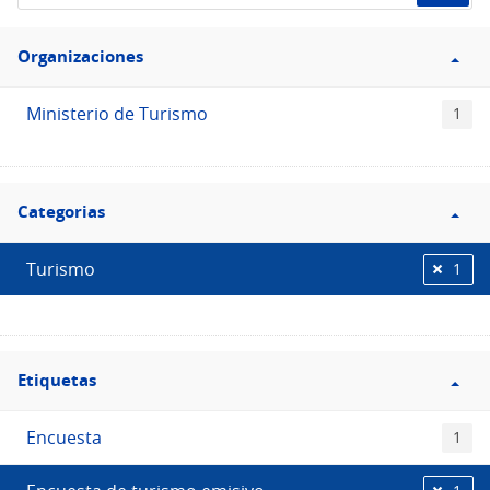
de
Filtro
datos...
Organizaciones
Organizaciones
Ministerio de Turismo
1
Filtro
Categorias
Categorias
Turismo
1
Filtro
Etiquetas
Etiquetas
Encuesta
1