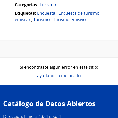
Categorias:
Turismo
Etiquetas:
Encuesta
,
Encuesta de turismo
emisivo
,
Turismo
,
Turismo emisivo
Si encontraste algún error en este sitio:
ayúdanos a mejorarlo
Pie
de
Catálogo de Datos Abiertos
página
Dirección:
Liniers 1324 piso 4