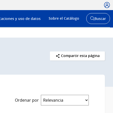
Usua
Menú
Sobre el Catálogo
caciones y uso de datos
Buscar
de
Abrir
buscador
navega
y
Compartir esta página
Ordenar por