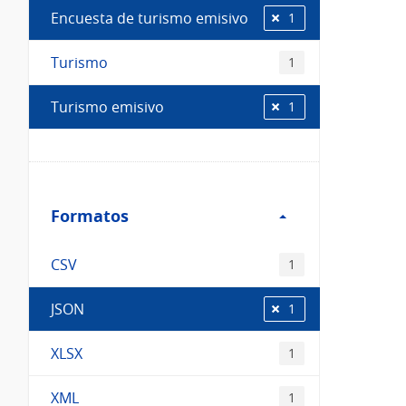
Encuesta de turismo emisivo
1
Turismo
1
Turismo emisivo
1
Filtro
Formatos
Formatos
CSV
1
JSON
1
XLSX
1
XML
1