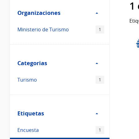
Filtro
datos...
1
Organizaciones
Organizaciones
Etiq
Ministerio de Turismo
1
Filtro
Categorias
Categorias
Turismo
1
Filtro
Etiquetas
Etiquetas
Encuesta
1