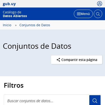
Usua
gub.uy
Catálogo de
Abrir
Desplegar
Menú
Datos Abiertos
busc
Inicio
Conjuntos de Datos
Conjuntos de Datos
Compartir esta página
Filtros
Buscar
conjuntos