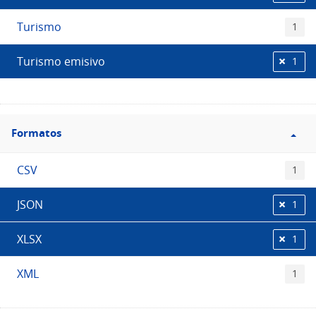
Turismo
1
Turismo emisivo
1
Filtro
Formatos
Formatos
CSV
1
JSON
1
XLSX
1
XML
1