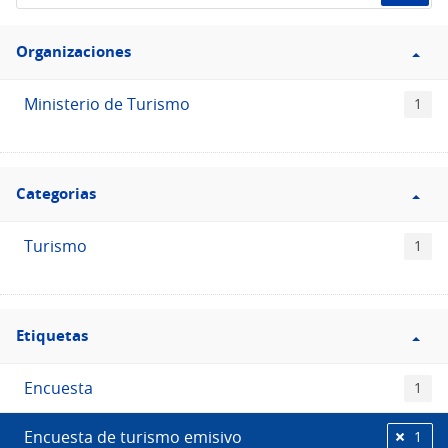
de
Filtro
datos...
Organizaciones
Organizaciones
Ministerio de Turismo
1
Filtro
Categorias
Categorias
Turismo
1
Filtro
Etiquetas
Etiquetas
Encuesta
1
Encuesta de turismo emisivo
1