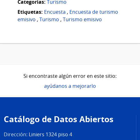
Categorias:
Turismo
Etiquetas:
Encuesta
,
Encuesta de turismo
emisivo
,
Turismo
,
Turismo emisivo
Si encontraste algún error en este sitio:
ayúdanos a mejorarlo
Pie
de
Catálogo de Datos Abiertos
página
Dirección:
Liniers 1324 piso 4