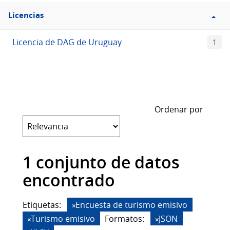
Filtro
Licencias
Licencias
Licencia de DAG de Uruguay
1
Ordenar por
1 conjunto de datos
encontrado
Etiquetas:
Encuesta de turismo emisivo
Turismo emisivo
Formatos:
JSON