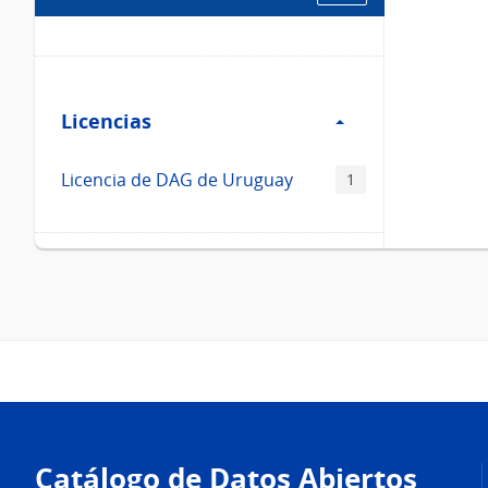
Filtro
Licencias
Licencias
Licencia de DAG de Uruguay
1
Pie
de
Catálogo de Datos Abiertos