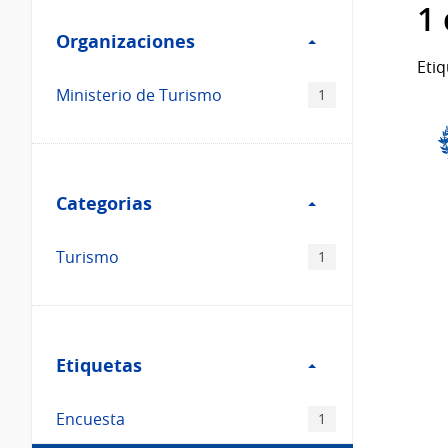
Filtro
datos...
1
Organizaciones
Organizaciones
Etiq
Ministerio de Turismo
1
Filtro
Categorias
Categorias
Turismo
1
Filtro
Etiquetas
Etiquetas
Encuesta
1