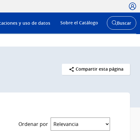
Usua
Menú
Sobre el Catálogo
caciones y uso de datos
Buscar
de
Abrir
buscador
navega
y
Compartir esta página
Ordenar por