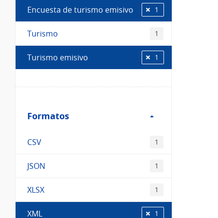
Encuesta de turismo emisivo
1
Turismo
1
Turismo emisivo
1
Filtro
Formatos
Formatos
CSV
1
JSON
1
XLSX
1
XML
1