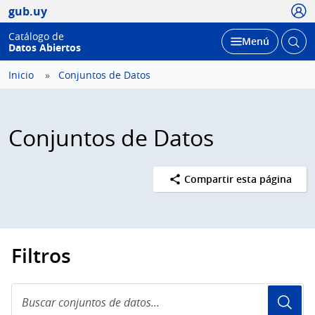
Usua
gub.uy
Catálogo de
Abrir
Desplegar
Menú
Datos Abiertos
busc
Inicio
Conjuntos de Datos
Conjuntos de Datos
Compartir esta página
Filtros
Buscar
conjuntos