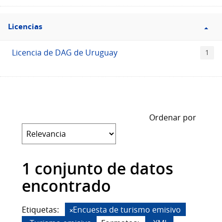
Filtro
Licencias
Licencias
Licencia de DAG de Uruguay
1
Ordenar por
1 conjunto de datos
encontrado
Etiquetas:
Encuesta de turismo emisivo