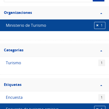
de
Filtro
datos...
Organizaciones
Organizaciones
Ministerio de Turismo
1
Filtro
Categorias
Categorias
Turismo
1
Filtro
Etiquetas
Etiquetas
Encuesta
1