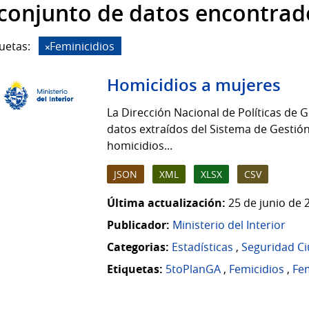
 conjunto de datos encontrad
uetas:
Feminicidios
Homicidios a mujeres
La Dirección Nacional de Políticas de G
datos extraídos del Sistema de Gestión
homicidios...
JSON
XML
XLSX
CSV
Última actualización:
25 de junio de 
Publicador:
Ministerio del Interior
Categorias:
Estadísticas
,
Seguridad C
Etiquetas:
5toPlanGA
,
Femicidios
,
Fem