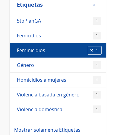
Etiquetas
Etiquetas
5toPlanGA
1
Femicidios
1
Feminicidios
1
Género
1
Homicidios a mujeres
1
Violencia basada en género
1
Violencia doméstica
1
Mostrar solamente Etiquetas