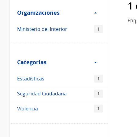
Filtro
datos...
1
Organizaciones
Organizaciones
Etiq
Ministerio del Interior
1
Filtro
Categorias
Categorias
Estadísticas
1
Seguridad Ciudadana
1
Violencia
1
Filtro