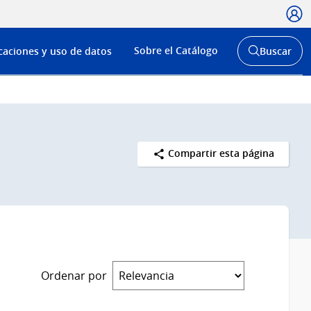
Usua
Menú
Sobre el Catálogo
caciones y uso de datos
Buscar
de
Abrir
buscador
navega
y
Compartir esta página
Ordenar por