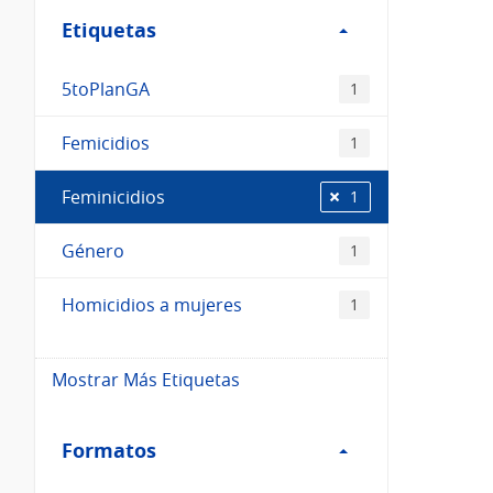
Etiquetas
Etiquetas
5toPlanGA
1
Femicidios
1
Feminicidios
1
Género
1
Homicidios a mujeres
1
Mostrar Más Etiquetas
Filtro
Formatos
Formatos