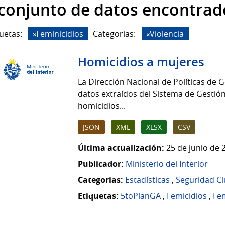
 conjunto de datos encontrad
uetas:
Feminicidios
Categorias:
Violencia
Homicidios a mujeres
La Dirección Nacional de Políticas de G
datos extraídos del Sistema de Gestión
homicidios...
JSON
XML
XLSX
CSV
Última actualización:
25 de junio de 
Publicador:
Ministerio del Interior
Categorias:
Estadísticas
,
Seguridad C
Etiquetas:
5toPlanGA
,
Femicidios
,
Fem