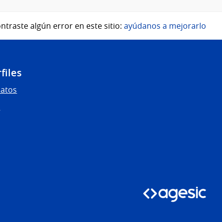
ntraste algún error en este sitio:
ayúdanos a mejorarlo
files
Datos
s