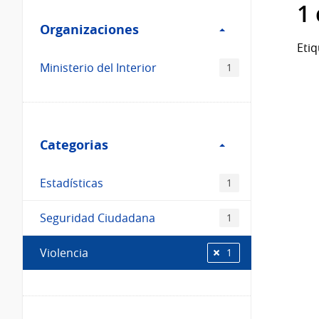
Filtro
datos...
1
Organizaciones
Organizaciones
Etiq
Ministerio del Interior
1
Filtro
Categorias
Categorias
Estadísticas
1
Seguridad Ciudadana
1
Violencia
1
Filtro