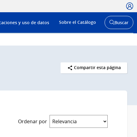
Usua
Menú
Sobre el Catálogo
caciones y uso de datos
Buscar
de
Abrir
buscador
navega
y
Compartir esta página
Ordenar por