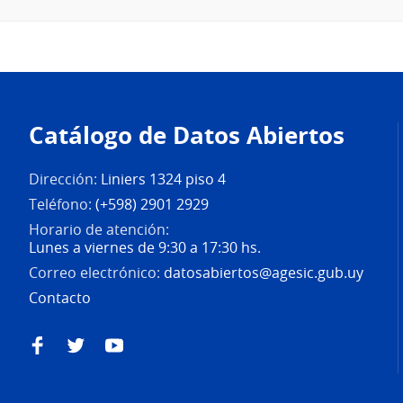
Pie
de
Catálogo de Datos Abiertos
página
Dirección:
Liniers 1324 piso 4
Teléfono:
(+598) 2901 2929
Horario de atención:
Lunes a viernes de 9:30 a 17:30 hs.
Correo electrónico:
datosabiertos@agesic.gub.uy
Contacto
Facebook
Twitter
YouTube