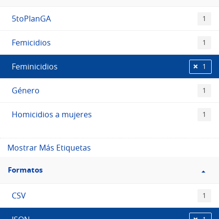
Etiquetas
5toPlanGA
1
Femicidios
1
Feminicidios
1
Género
1
Homicidios a mujeres
1
Mostrar Más Etiquetas
Filtro
Formatos
Formatos
CSV
1