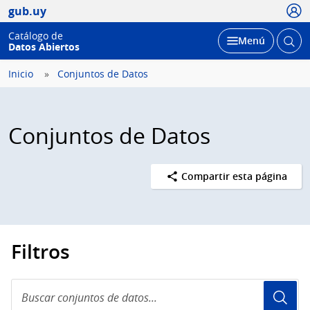
Usua
gub.uy
Catálogo de
Abrir
Desplegar
Menú
Datos Abiertos
busc
Inicio
Conjuntos de Datos
Conjuntos de Datos
Compartir esta página
Filtros
Buscar
conjuntos