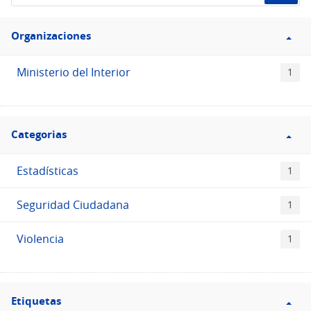
de
Filtro
datos...
Organizaciones
Organizaciones
Ministerio del Interior
1
Filtro
Categorias
Categorias
Estadísticas
1
Seguridad Ciudadana
1
Violencia
1
Filtro
Etiquetas