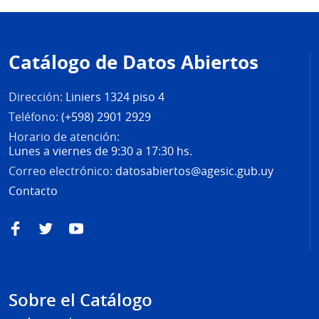
Pie
de
Catálogo de Datos Abiertos
página
Dirección:
Liniers 1324 piso 4
Teléfono:
(+598) 2901 2929
Horario de atención:
Lunes a viernes de 9:30 a 17:30 hs.
Correo electrónico:
datosabiertos@agesic.gub.uy
Contacto
Facebook
Twitter
YouTube
Sobre el Catálogo