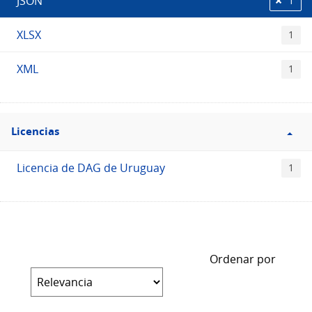
JSON
1
XLSX
1
XML
1
Filtro
Licencias
Licencias
Licencia de DAG de Uruguay
1
Ordenar por