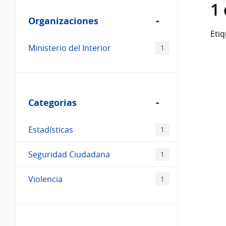
Filtro
datos...
1
Organizaciones
Organizaciones
Etiq
Ministerio del Interior
1
Filtro
Categorias
Categorias
Estadísticas
1
Seguridad Ciudadana
1
Violencia
1
Filtro