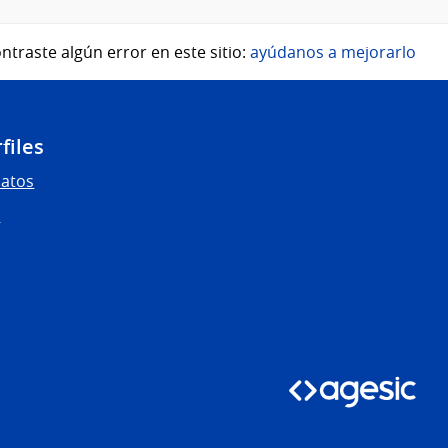
ntraste algún error en este sitio:
ayúdanos a mejorarlo
files
Datos
s