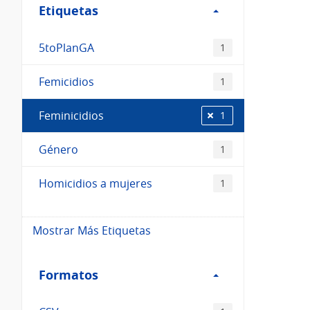
Etiquetas
Etiquetas
5toPlanGA
1
Femicidios
1
Feminicidios
1
Género
1
Homicidios a mujeres
1
Mostrar Más Etiquetas
Filtro
Formatos
Formatos