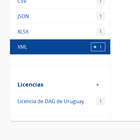
CSV
1
JSON
1
XLSX
1
XML
1
Filtro
Licencias
Licencias
Licencia de DAG de Uruguay
1