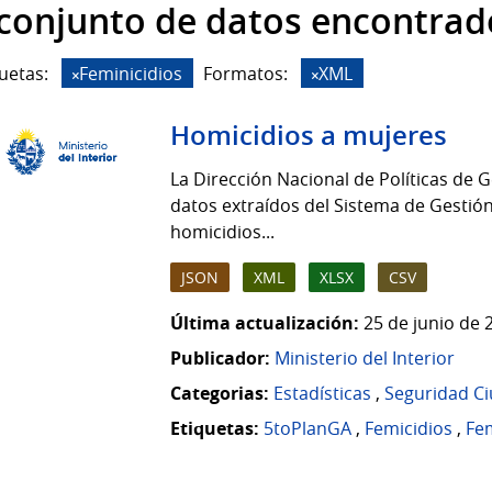
 conjunto de datos encontrad
uetas:
Feminicidios
Formatos:
XML
Homicidios a mujeres
La Dirección Nacional de Políticas de G
datos extraídos del Sistema de Gestión
homicidios...
JSON
XML
XLSX
CSV
Última actualización:
25 de junio de 
Publicador:
Ministerio del Interior
Categorias:
Estadísticas
,
Seguridad C
Etiquetas:
5toPlanGA
,
Femicidios
,
Fem