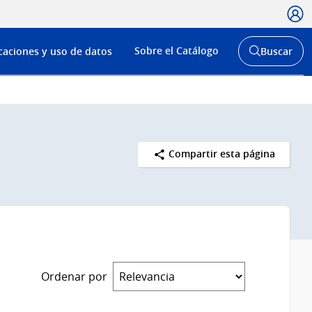
Usua
Menú
Sobre el Catálogo
caciones y uso de datos
Buscar
de
Abrir
buscador
navega
y
Compartir esta página
Ordenar por