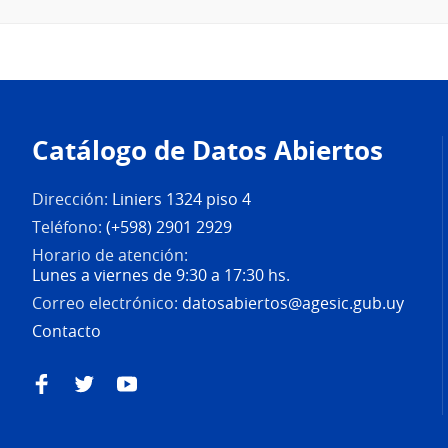
Pie
de
Catálogo de Datos Abiertos
página
Dirección:
Liniers 1324 piso 4
Teléfono:
(+598) 2901 2929
Horario de atención:
Lunes a viernes de 9:30 a 17:30 hs.
Correo electrónico:
datosabiertos@agesic.gub.uy
Contacto
Facebook
Twitter
YouTube