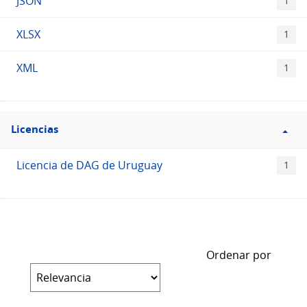
JSON
1
XLSX
1
XML
1
Filtro
Licencias
Licencias
Licencia de DAG de Uruguay
1
Ordenar por