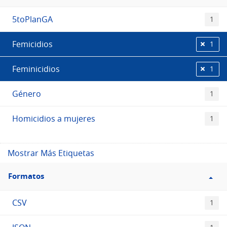
Etiquetas
5toPlanGA
1
Femicidios
1
Feminicidios
1
Género
1
Homicidios a mujeres
1
Mostrar Más Etiquetas
Filtro
Formatos
Formatos
CSV
1