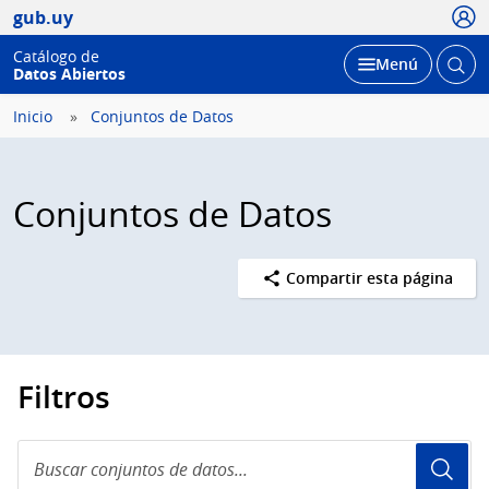
Usua
gub.uy
Catálogo de
Abrir
Desplegar
Menú
Datos Abiertos
busc
Inicio
Conjuntos de Datos
Conjuntos de Datos
Compartir esta página
Filtros
Buscar
conjuntos