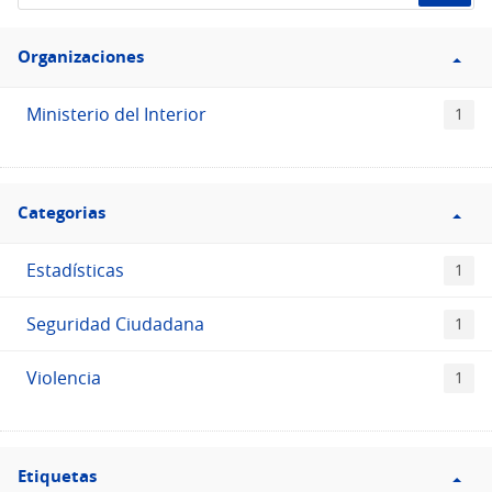
de
Filtro
datos...
Organizaciones
Organizaciones
Ministerio del Interior
1
Filtro
Categorias
Categorias
Estadísticas
1
Seguridad Ciudadana
1
Violencia
1
Filtro
Etiquetas