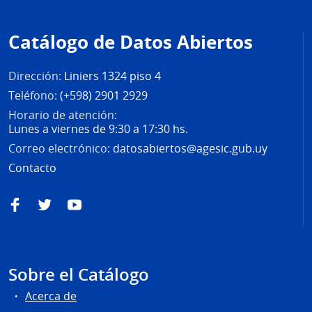
Pie
de
Catálogo de Datos Abiertos
página
Dirección:
Liniers 1324 piso 4
Teléfono:
(+598) 2901 2929
Horario de atención:
Lunes a viernes de 9:30 a 17:30 hs.
Correo electrónico:
datosabiertos@agesic.gub.uy
Contacto
Facebook
Twitter
YouTube
Sobre el Catálogo
Acerca de