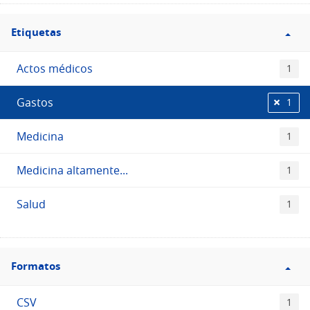
Filtro
Etiquetas
Etiquetas
Actos médicos
1
Gastos
1
Medicina
1
Medicina altamente...
1
Salud
1
Filtro
Formatos
Formatos
CSV
1