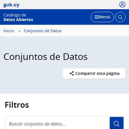
Usua
gub.uy
Catálogo de
Abrir
Desplegar
Menú
Datos Abiertos
busc
Inicio
Conjuntos de Datos
Conjuntos de Datos
Compartir esta página
Filtros
Buscar
conjuntos