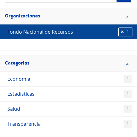
de
Filtro
datos...
Organizaciones
Organizaciones
Fondo Nacional de Recursos
1
Filtro
Categorias
Categorias
Economía
1
Estadísticas
1
Salud
1
Transparencia
1