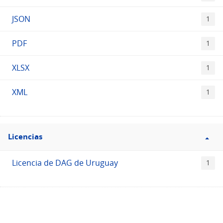
JSON
1
PDF
1
XLSX
1
XML
1
Filtro
Licencias
Licencias
Licencia de DAG de Uruguay
1