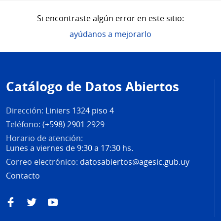
Si encontraste algún error en este sitio:
ayúdanos a mejorarlo
Pie
de
Catálogo de Datos Abiertos
página
Dirección:
Liniers 1324 piso 4
Teléfono:
(+598) 2901 2929
Horario de atención:
Lunes a viernes de 9:30 a 17:30 hs.
Correo electrónico:
datosabiertos@agesic.gub.uy
Contacto
Facebook
Twitter
YouTube