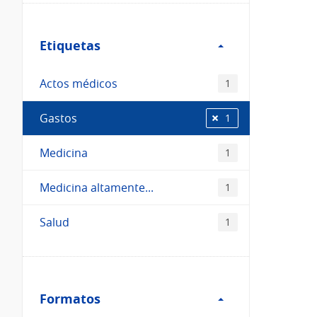
Filtro
Etiquetas
Etiquetas
Actos médicos
1
Gastos
1
Medicina
1
Medicina altamente...
1
Salud
1
Filtro
Formatos
Formatos