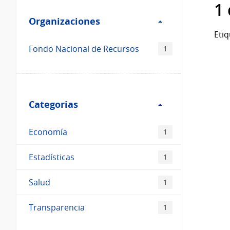
Filtro
datos...
1
Organizaciones
Organizaciones
Etiq
Fondo Nacional de Recursos
1
Filtro
Categorias
Categorias
Economía
1
Estadísticas
1
Salud
1
Transparencia
1