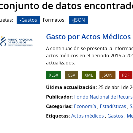
 conjunto de datos encontrad
uetas:
Gastos
Formatos:
JSON
Gasto por Actos Médicos
A continuación se presenta la informac
actos médicos en el periodo 2016 a 2
actualizados.
XLSX
CSV
XML
JSON
PDF
Última actualización:
25 de abril de 
Publicador:
Fondo Nacional de Recur
Categorias:
Economía
,
Estadísticas
,
S
Etiquetas:
Actos médicos
,
Gastos
,
Me