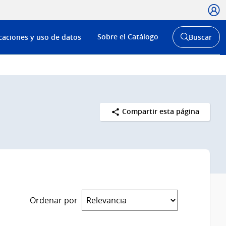
Usua
Menú
Sobre el Catálogo
caciones y uso de datos
Buscar
de
Abrir
buscador
navega
y
Compartir esta página
Ordenar por