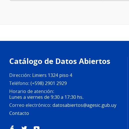
Pie
de
Catálogo de Datos Abiertos
página
Dirección:
Liniers 1324 piso 4
Teléfono:
(+598) 2901 2929
Horario de atención:
Lunes a viernes de 9:30 a 17:30 hs.
Correo electrónico:
datosabiertos@agesic.gub.uy
Contacto
Facebook
Twitter
YouTube