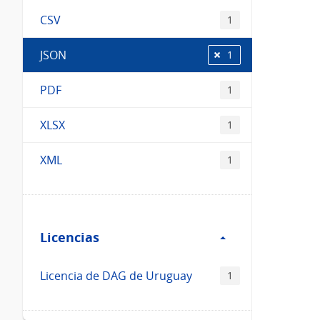
CSV
1
JSON
1
PDF
1
XLSX
1
XML
1
Filtro
Licencias
Licencias
Licencia de DAG de Uruguay
1