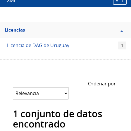
XML
1
Filtro
Licencias
Licencias
Licencia de DAG de Uruguay
1
Ordenar por
1 conjunto de datos
encontrado