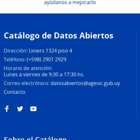
ayúdanos a mejorarlo
Pie
de
Catálogo de Datos Abiertos
página
Dirección:
Liniers 1324 piso 4
Teléfono:
(+598) 2901 2929
Horario de atención:
Lunes a viernes de 9:30 a 17:30 hs.
Correo electrónico:
datosabiertos@agesic.gub.uy
Contacto
Facebook
Twitter
YouTube
Sobre el Catálogo