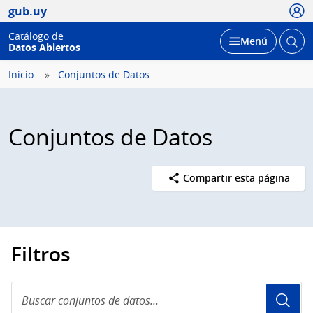
Usua
gub.uy
Catálogo de
Abrir
Desplegar
Menú
Datos Abiertos
busc
Inicio
Conjuntos de Datos
Conjuntos de Datos
Compartir esta página
Filtros
Buscar
conjuntos