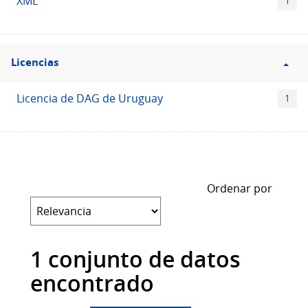
XML
1
Filtro
Licencias
Licencias
Licencia de DAG de Uruguay
1
Ordenar por
1 conjunto de datos
encontrado