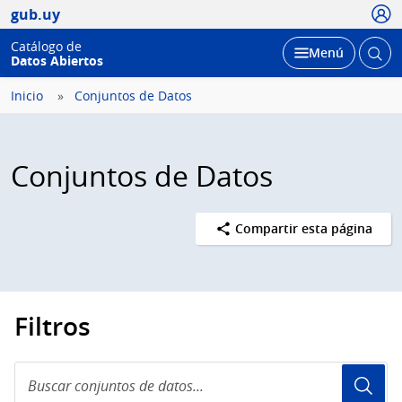
Usua
gub.uy
Catálogo de
Abrir
Desplegar
Menú
Datos Abiertos
busc
Inicio
Conjuntos de Datos
Conjuntos de Datos
Compartir esta página
Filtros
Buscar
conjuntos