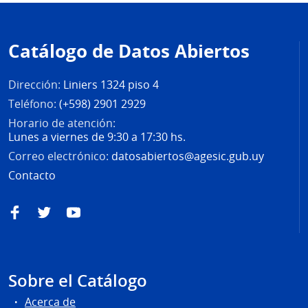
Pie
de
Catálogo de Datos Abiertos
página
Dirección:
Liniers 1324 piso 4
Teléfono:
(+598) 2901 2929
Horario de atención:
Lunes a viernes de 9:30 a 17:30 hs.
Correo electrónico:
datosabiertos@agesic.gub.uy
Contacto
Facebook
Twitter
YouTube
Sobre el Catálogo
Acerca de