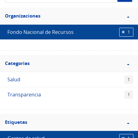
de
Filtro
datos...
Organizaciones
Organizaciones
Fondo Nacional de Recursos
1
Filtro
Categorias
Categorias
Salud
1
Transparencia
1
Filtro
Etiquetas
Etiquetas