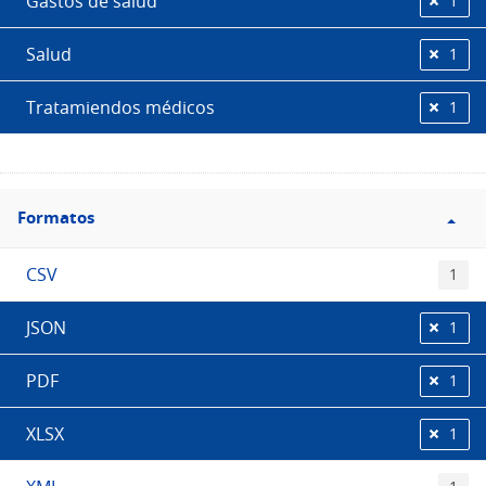
Gastos de salud
1
Salud
1
Tratamiendos médicos
1
Filtro
Formatos
Formatos
CSV
1
JSON
1
PDF
1
XLSX
1