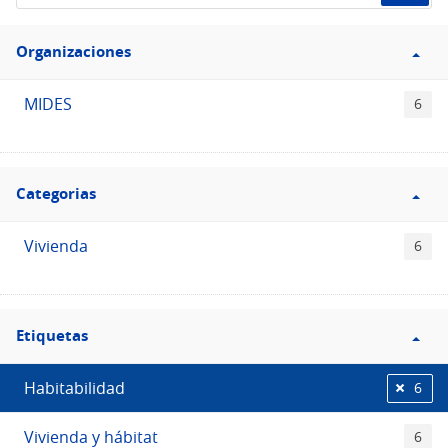
de
Filtro
datos...
Organizaciones
Organizaciones
MIDES
6
Filtro
Categorias
Categorias
Vivienda
6
Filtro
Etiquetas
Etiquetas
Habitabilidad
6
Vivienda y hábitat
6