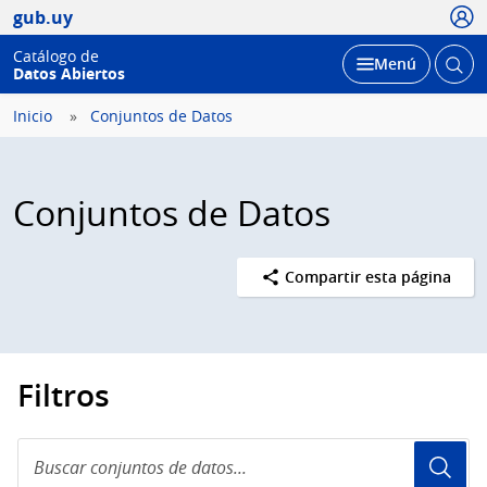
Usua
gub.uy
Catálogo de
Abrir
Desplegar
Menú
Datos Abiertos
busc
Inicio
Conjuntos de Datos
Conjuntos de Datos
Compartir esta página
Filtros
Buscar
conjuntos