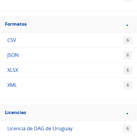
Filtro
Formatos
Formatos
CSV
6
JSON
6
XLSX
6
XML
6
Filtro
Licencias
Licencias
Licencia de DAG de Uruguay
6