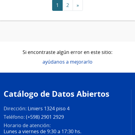
1
2
»
Si encontraste algún error en este sitio:
ayúdanos a mejorarlo
Pie
de
Catálogo de Datos Abiertos
página
Dirección:
Liniers 1324 piso 4
Teléfono:
(+598) 2901 2929
Horario de atención:
Lunes a viernes de 9:30 a 17:30 hs.