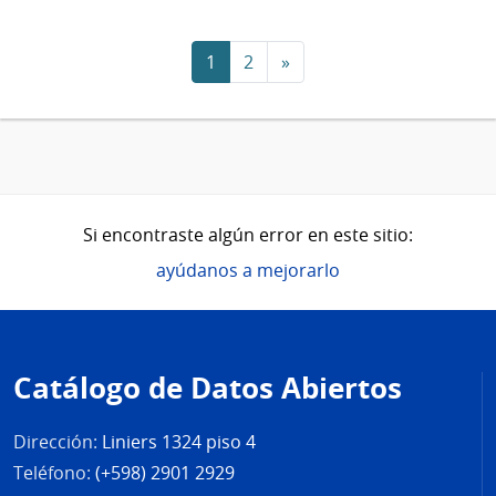
1
2
»
Si encontraste algún error en este sitio:
ayúdanos a mejorarlo
Pie
de
Catálogo de Datos Abiertos
página
Dirección:
Liniers 1324 piso 4
Teléfono:
(+598) 2901 2929