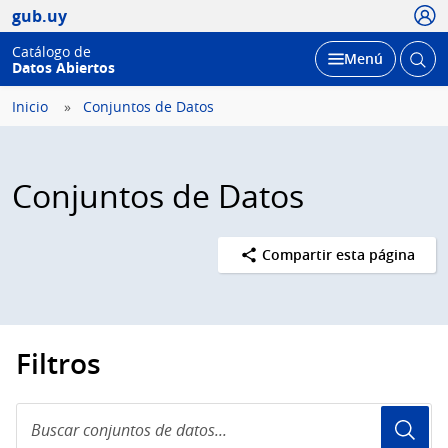
Usua
gub.uy
Catálogo de
Abrir
Desplegar
Menú
Datos Abiertos
busc
Inicio
Conjuntos de Datos
Conjuntos de Datos
Compartir esta página
Filtros
Buscar
conjuntos