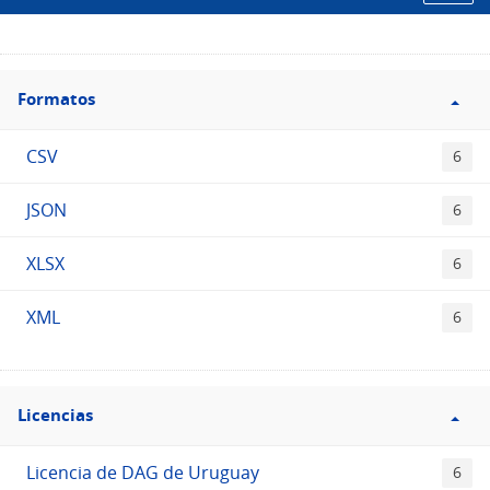
Filtro
Formatos
Formatos
CSV
6
JSON
6
XLSX
6
XML
6
Filtro
Licencias
Licencias
Licencia de DAG de Uruguay
6