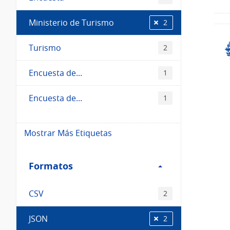
Ministerio de Turismo
2
Turismo
2
Encuesta de...
1
Encuesta de...
1
Mostrar Más Etiquetas
Filtro
Formatos
Formatos
CSV
2
JSON
2