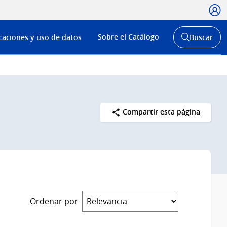
Usua
Menú
Sobre el Catálogo
caciones y uso de datos
Buscar
de
Abrir
buscador
navega
y
Compartir esta página
Ordenar por