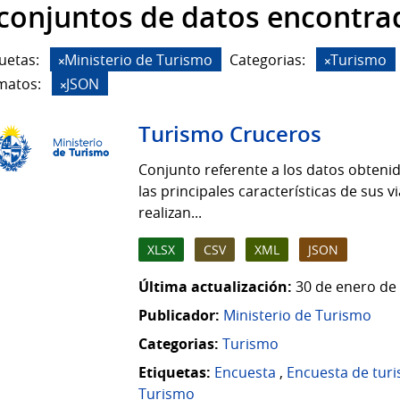
 conjuntos de datos encontra
uetas:
Ministerio de Turismo
Categorias:
Turismo
matos:
JSON
Turismo Cruceros
Conjunto referente a los datos obten
las principales características de sus 
realizan...
XLSX
CSV
XML
JSON
Última actualización:
30 de enero de 
Publicador:
Ministerio de Turismo
Categorias:
Turismo
Etiquetas:
Encuesta
,
Encuesta de tur
Turismo