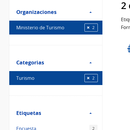
Filtro
datos...
2
Organizaciones
Organizaciones
Etiq
For
Ministerio de Turismo
2
Filtro
Categorias
Categorias
Turismo
2
Filtro
Etiquetas
Etiquetas
Encuesta
2