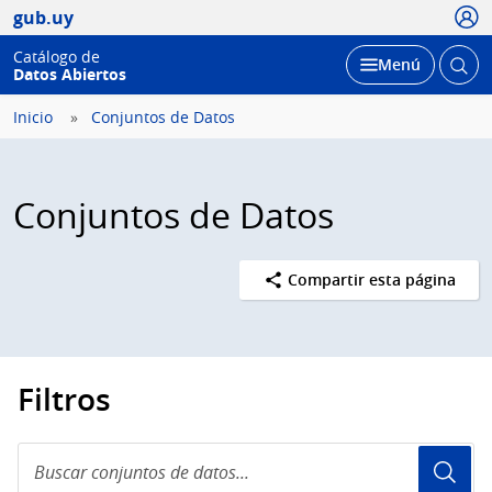
Usua
gub.uy
Catálogo de
Abrir
Desplegar
Menú
Datos Abiertos
busc
Inicio
Conjuntos de Datos
Conjuntos de Datos
Compartir esta página
Filtros
Buscar
conjuntos