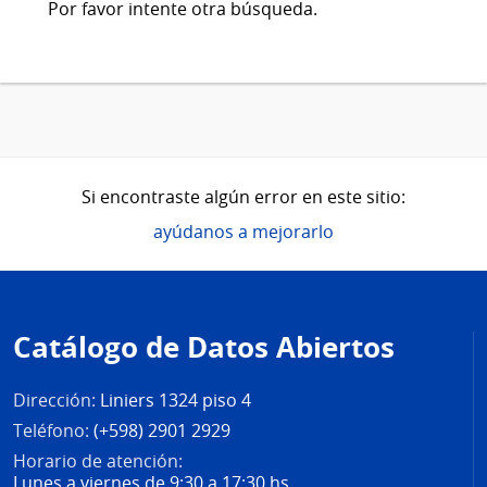
Por favor intente otra búsqueda.
Si encontraste algún error en este sitio:
ayúdanos a mejorarlo
Pie
de
Catálogo de Datos Abiertos
página
Dirección:
Liniers 1324 piso 4
Teléfono:
(+598) 2901 2929
Horario de atención:
Lunes a viernes de 9:30 a 17:30 hs.