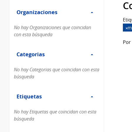
Filtro
datos...
C
Organizaciones
Organizaciones
Etiq
No hay Organizaciones que coincidan
m
con esta búsqueda
Por 
Filtro
Categorias
Categorias
No hay Categorias que coincidan con esta
búsqueda
Filtro
Etiquetas
Etiquetas
No hay Etiquetas que coincidan con esta
búsqueda
Filtro