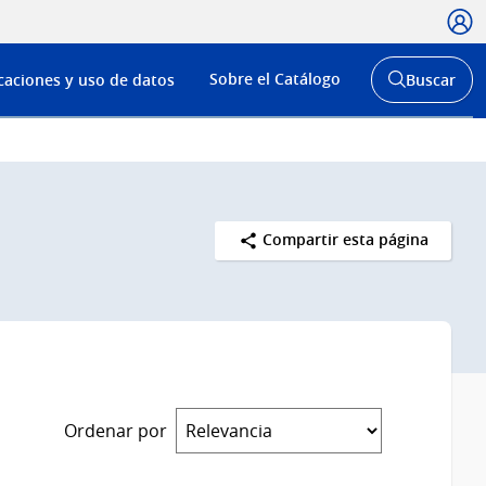
Usua
Menú
Sobre el Catálogo
caciones y uso de datos
Buscar
de
Abrir
buscador
navega
y
Compartir esta página
Ordenar por