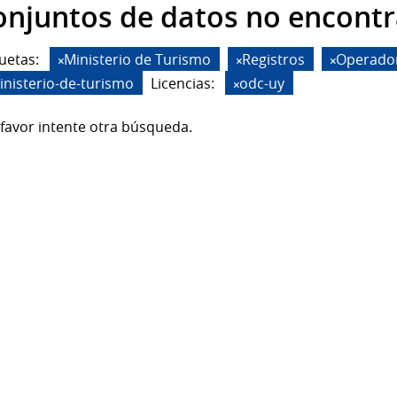
onjuntos de datos no encont
uetas:
Ministerio de Turismo
Registros
Operador
inisterio-de-turismo
Licencias:
odc-uy
favor intente otra búsqueda.