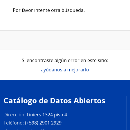
Por favor intente otra búsqueda.
Si encontraste algún error en este sitio:
ayúdanos a mejorarlo
Pie
de
Catálogo de Datos Abiertos
página
Dirección:
Liniers 1324 piso 4
Teléfono:
(+598) 2901 2929