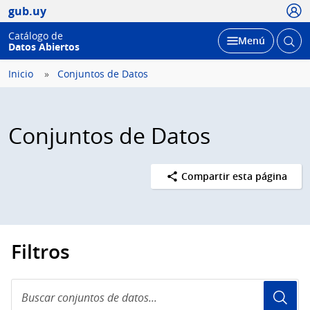
Usua
gub.uy
Catálogo de
Abrir
Desplegar
Menú
Datos Abiertos
busc
Inicio
Conjuntos de Datos
Conjuntos de Datos
Compartir esta página
Filtros
Buscar
conjuntos