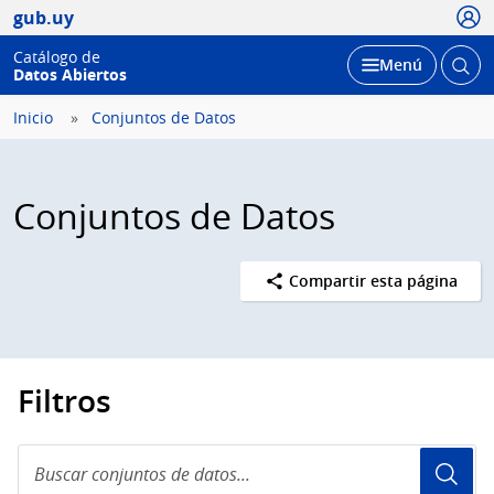
Usua
gub.uy
Catálogo de
Abrir
Desplegar
Menú
Datos Abiertos
busc
Inicio
Conjuntos de Datos
Conjuntos de Datos
Compartir esta página
Filtros
Buscar
conjuntos