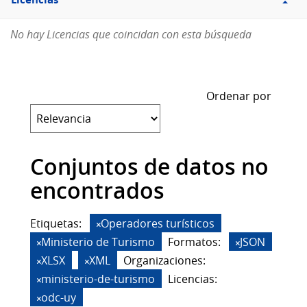
Licencias
No hay Licencias que coincidan con esta búsqueda
Ordenar por
Conjuntos de datos no
encontrados
Etiquetas:
Operadores turísticos
Ministerio de Turismo
Formatos:
JSON
XLSX
XML
Organizaciones:
ministerio-de-turismo
Licencias:
odc-uy