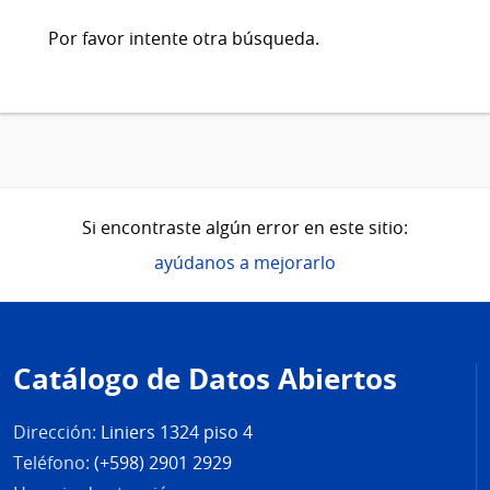
Por favor intente otra búsqueda.
Si encontraste algún error en este sitio:
ayúdanos a mejorarlo
Pie
de
Catálogo de Datos Abiertos
página
Dirección:
Liniers 1324 piso 4
Teléfono:
(+598) 2901 2929