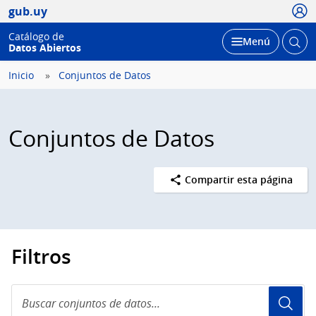
Usua
gub.uy
Catálogo de
Abrir
Desplegar
Menú
Datos Abiertos
busc
Inicio
Conjuntos de Datos
Conjuntos de Datos
Compartir esta página
Filtros
Buscar
conjuntos