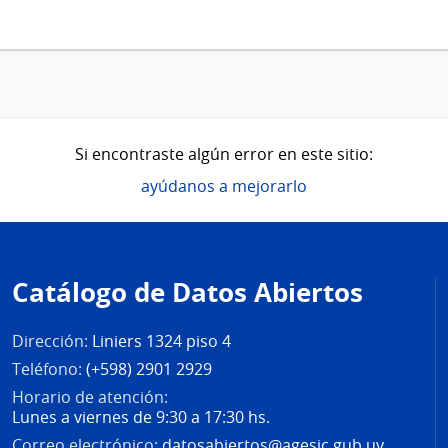
Si encontraste algún error en este sitio:
ayúdanos a mejorarlo
Pie
de
Catálogo de Datos Abiertos
página
Dirección:
Liniers 1324 piso 4
Teléfono:
(+598) 2901 2929
Horario de atención:
Lunes a viernes de 9:30 a 17:30 hs.
Correo electrónico:
datosabiertos@agesic.gub.uy