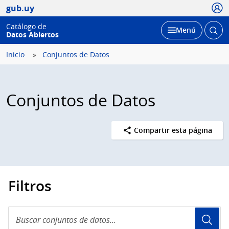
Usua
gub.uy
Catálogo de
Abrir
Desplegar
Menú
Datos Abiertos
busc
Inicio
Conjuntos de Datos
Conjuntos de Datos
Compartir esta página
Filtros
Buscar
conjuntos