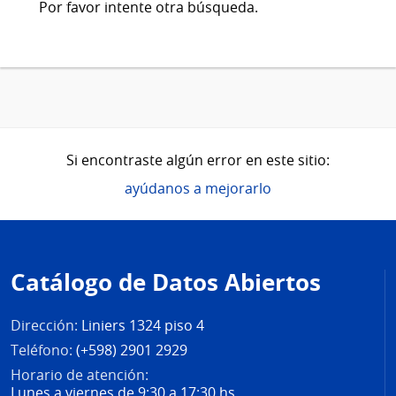
Por favor intente otra búsqueda.
Si encontraste algún error en este sitio:
ayúdanos a mejorarlo
Pie
de
Catálogo de Datos Abiertos
página
Dirección:
Liniers 1324 piso 4
Teléfono:
(+598) 2901 2929
Horario de atención:
Lunes a viernes de 9:30 a 17:30 hs.