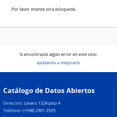
Por favor intente otra búsqueda.
Si encontraste algún error en este sitio:
ayúdanos a mejorarlo
Pie
de
Catálogo de Datos Abiertos
página
Dirección:
Liniers 1324 piso 4
Teléfono:
(+598) 2901 2929