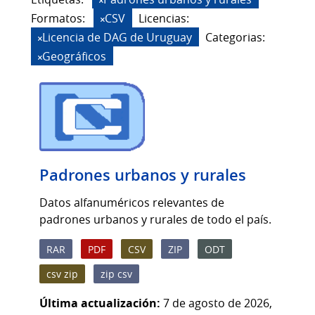
Formatos:
CSV
Licencias:
Licencia de DAG de Uruguay
Categorias:
Geográficos
Padrones urbanos y rurales
Datos alfanuméricos relevantes de
padrones urbanos y rurales de todo el país.
RAR
PDF
CSV
ZIP
ODT
csv zip
zip csv
Última actualización:
7 de agosto de 2026,