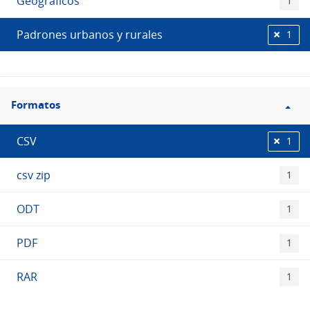
Geográficos
1
Padrones urbanos y rurales
1
Filtro
Formatos
Formatos
CSV
1
csv zip
1
ODT
1
PDF
1
RAR
1