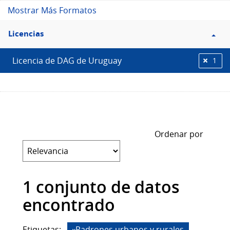
Mostrar Más Formatos
Filtro
Licencias
Licencias
Licencia de DAG de Uruguay
1
Ordenar por
1 conjunto de datos
encontrado
Etiquetas:
Padrones urbanos y rurales