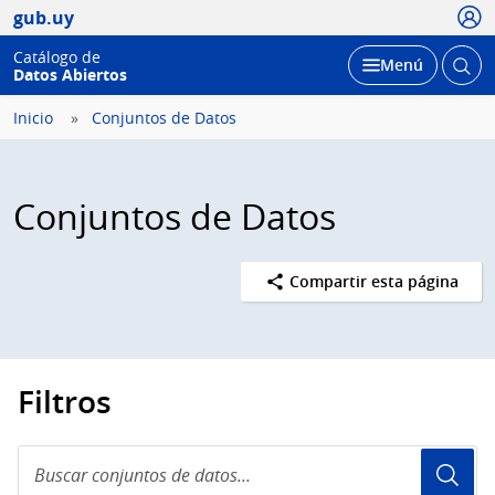
Usua
gub.uy
Catálogo de
Abrir
Desplegar
Menú
Datos Abiertos
busc
Inicio
Conjuntos de Datos
Conjuntos de Datos
Compartir esta página
Filtros
Buscar
conjuntos