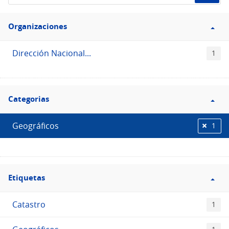
de
Filtro
datos...
Organizaciones
Organizaciones
Dirección Nacional...
1
Filtro
Categorias
Categorias
Geográficos
1
Filtro
Etiquetas
Etiquetas
Catastro
1