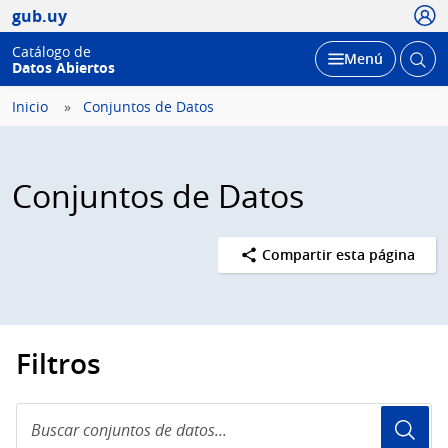
Usua
gub.uy
Catálogo de
Abrir
Desplegar
Menú
Datos Abiertos
busc
Inicio
Conjuntos de Datos
Conjuntos de Datos
Compartir esta página
Filtros
Buscar
conjuntos