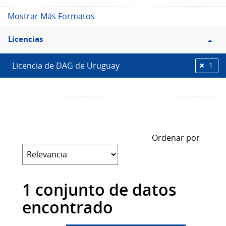
Mostrar Más Formatos
Filtro
Licencias
Licencias
Licencia de DAG de Uruguay
1
Ordenar por
1 conjunto de datos
encontrado