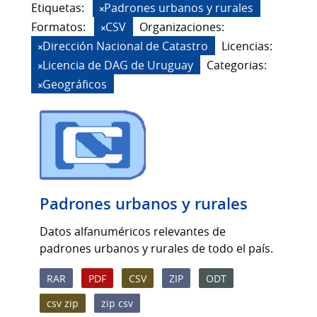
Etiquetas:
Padrones urbanos y rurales
Formatos:
CSV
Organizaciones:
Dirección Nacional de Catastro
Licencias:
Licencia de DAG de Uruguay
Categorias:
Geográficos
Padrones urbanos y rurales
Datos alfanuméricos relevantes de
padrones urbanos y rurales de todo el país.
RAR
PDF
CSV
ZIP
ODT
csv zip
zip csv