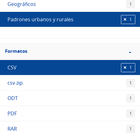
Geográficos
1
Padrones urbanos y rurales
1
Filtro
Formatos
Formatos
CSV
1
csv zip
1
ODT
1
PDF
1
RAR
1