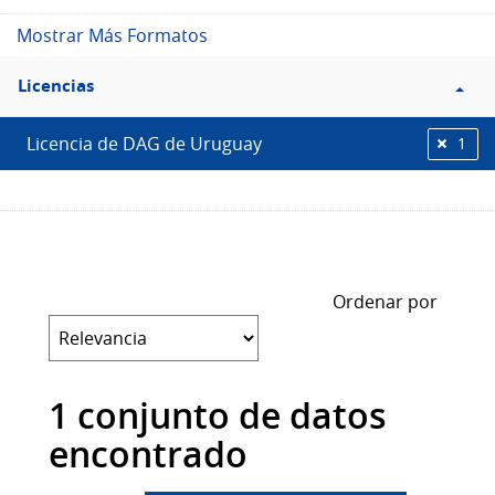
Mostrar Más Formatos
Filtro
Licencias
Licencias
Licencia de DAG de Uruguay
1
Ordenar por
1 conjunto de datos
encontrado