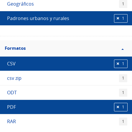
Geográficos
1
Padrones urbanos y rurales
1
Filtro
Formatos
Formatos
CSV
1
csv zip
1
ODT
1
PDF
1
RAR
1