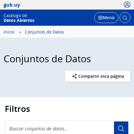
Usua
gub.uy
Catálogo de
Abrir
Desplegar
Menú
Datos Abiertos
busc
Inicio
Conjuntos de Datos
Conjuntos de Datos
Compartir esta página
Filtros
Buscar
conjuntos