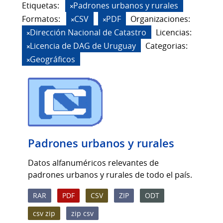
Etiquetas:
Padrones urbanos y rurales
Formatos:
CSV
PDF
Organizaciones:
Dirección Nacional de Catastro
Licencias:
Licencia de DAG de Uruguay
Categorias:
Geográficos
Padrones urbanos y rurales
Datos alfanuméricos relevantes de
padrones urbanos y rurales de todo el país.
RAR
PDF
CSV
ZIP
ODT
csv zip
zip csv