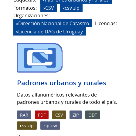
Formatos:
CSV
csv zip
Organizaciones:
Dirección Nacional de Catastro
Licencias:
Licencia de DAG de Uruguay
Padrones urbanos y rurales
Datos alfanuméricos relevantes de
padrones urbanos y rurales de todo el país.
RAR
PDF
CSV
ZIP
ODT
csv zip
zip csv