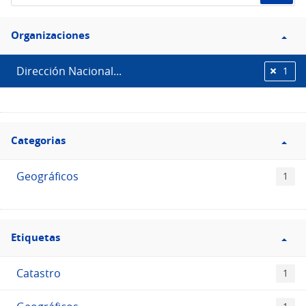
de
Filtro
datos...
Organizaciones
Organizaciones
Dirección Nacional...
1
Filtro
Categorias
Categorias
Geográficos
1
Filtro
Etiquetas
Etiquetas
Catastro
1