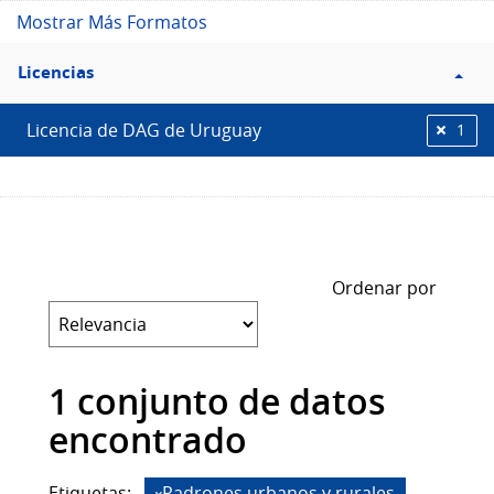
Mostrar Más Formatos
Filtro
Licencias
Licencias
Licencia de DAG de Uruguay
1
Ordenar por
1 conjunto de datos
encontrado
Etiquetas:
Padrones urbanos y rurales