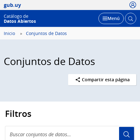
Usua
gub.uy
Catálogo de
Abrir
Desplegar
Menú
Datos Abiertos
busc
Inicio
Conjuntos de Datos
Conjuntos de Datos
Compartir esta página
Filtros
Buscar
conjuntos