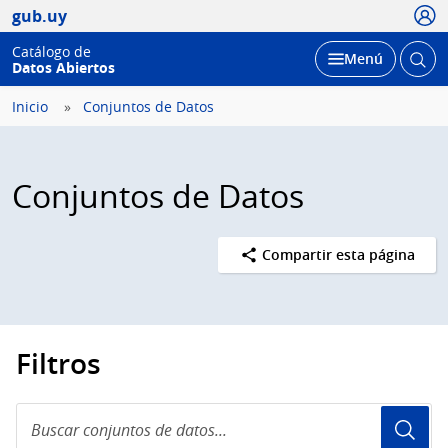
Usua
gub.uy
Catálogo de
Abrir
Desplegar
Menú
Datos Abiertos
busc
Inicio
Conjuntos de Datos
Conjuntos de Datos
Compartir esta página
Filtros
Buscar
conjuntos