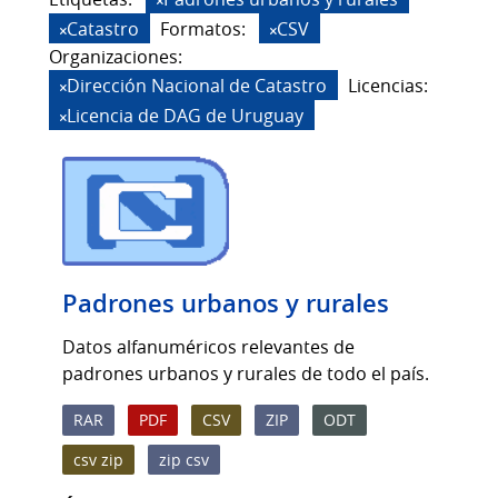
Catastro
Formatos:
CSV
Organizaciones:
Dirección Nacional de Catastro
Licencias:
Licencia de DAG de Uruguay
Padrones urbanos y rurales
Datos alfanuméricos relevantes de
padrones urbanos y rurales de todo el país.
RAR
PDF
CSV
ZIP
ODT
csv zip
zip csv