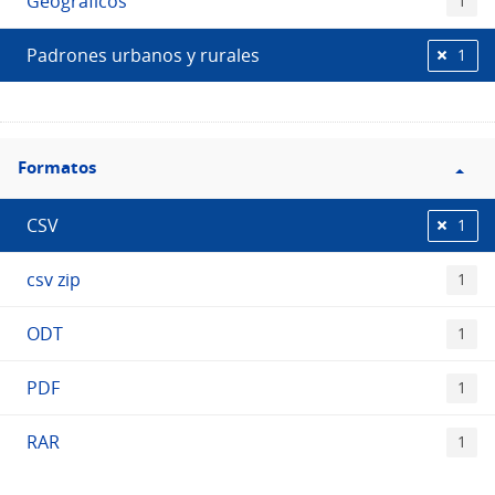
Geográficos
1
Padrones urbanos y rurales
1
Filtro
Formatos
Formatos
CSV
1
csv zip
1
ODT
1
PDF
1
RAR
1