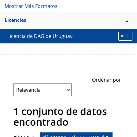
Mostrar Más Formatos
Filtro
Licencias
Licencias
Licencia de DAG de Uruguay
1
Ordenar por
1 conjunto de datos
encontrado
Etiquetas:
Padrones urbanos y rurales