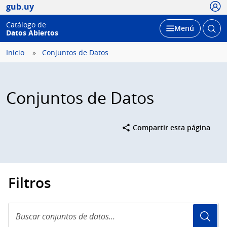
Conjuntos de Datos
Compartir esta página
Filtros
Buscar
conjuntos
de
Filtro
datos...
Organizaciones
Organizaciones
Dirección Nacional...
1