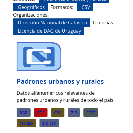
Padrones urbanos y rurales
Datos alfanuméricos relevantes de
padrones urbanos y rurales de todo el país.
RAR
PDF
CSV
ZIP
ODT
csv zip
zip csv
Última actualización:
3 de julio de 2026,
12:44 (UTC+00:00)
Publicador:
Dirección Nacional de Catastro
Categorias:
Geográficos
Etiquetas:
Catastro
,
Geográficos
,
Padrones urbanos y rurales