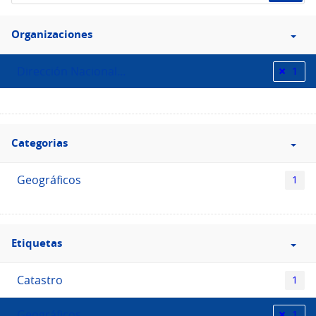
Filtro
Categorias
Categorias
Geográficos
1
Filtro
Etiquetas
Etiquetas
Catastro
1
Geográficos
1
Padrones urbanos y rurales
1
Filtro
Formatos