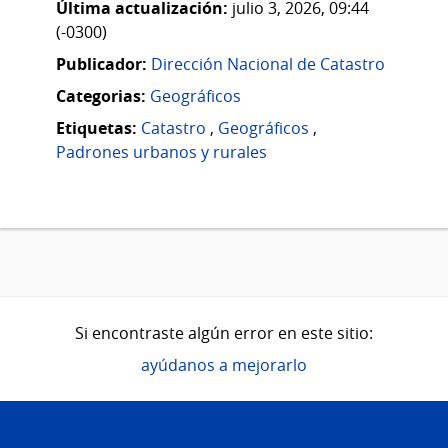
Si encontraste algún error en este sitio:
ayúdanos a mejorarlo
Pie
de
Catálogo de Datos Abiertos
página
Dirección:
Liniers 1324 piso 4
Teléfono:
(+598) 2901 2929
Horario de atención:
Lunes a viernes de 9:30 a 17:30 hs.