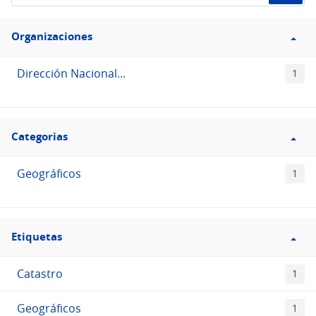
de
Filtro
datos...
Organizaciones
Organizaciones
Dirección Nacional...
1
Filtro
Categorias
Categorias
Geográficos
1
Filtro
Etiquetas
Etiquetas
Catastro
1
Geográficos
1