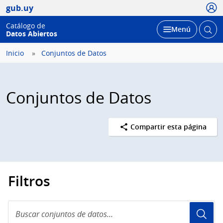
Usua
gub.uy
Catálogo de
Abrir
Desplegar
Menú
Datos Abiertos
busc
Inicio
Conjuntos de Datos
Conjuntos de Datos
Compartir esta página
Filtros
Buscar
conjuntos