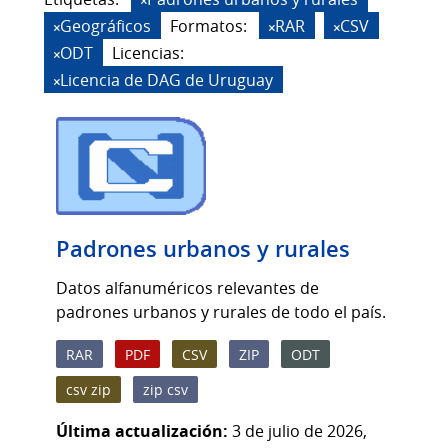
Geográficos
Formatos:
RAR
CSV
ODT
Licencias:
Licencia de DAG de Uruguay
Padrones urbanos y rurales
Datos alfanuméricos relevantes de
padrones urbanos y rurales de todo el país.
RAR
PDF
CSV
ZIP
ODT
csv zip
zip csv
Última actualización:
3 de julio de 2026,