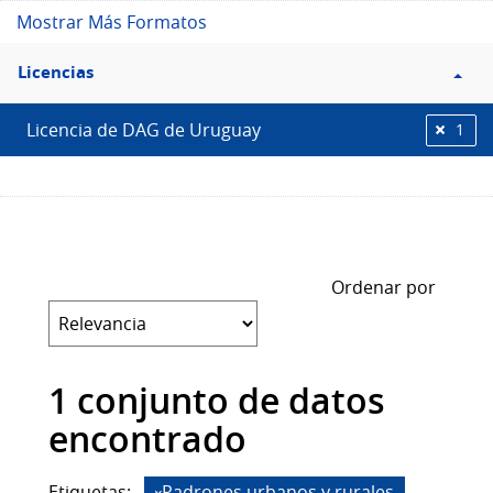
Mostrar Más Formatos
Filtro
Licencias
Licencias
Licencia de DAG de Uruguay
1
Ordenar por
1 conjunto de datos
encontrado
Etiquetas:
Padrones urbanos y rurales