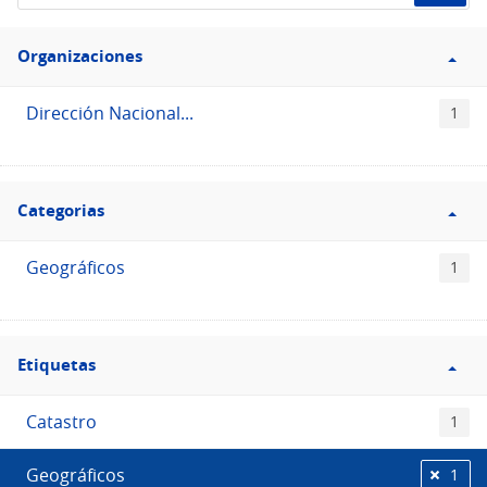
de
Filtro
datos...
Organizaciones
Organizaciones
Dirección Nacional...
1
Filtro
Categorias
Categorias
Geográficos
1
Filtro
Etiquetas
Etiquetas
Catastro
1
Geográficos
1