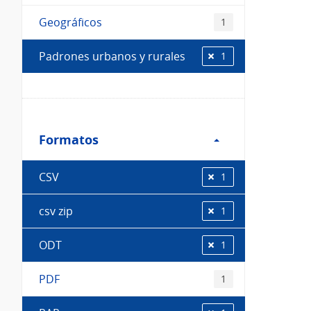
Geográficos
1
Padrones urbanos y rurales
1
Filtro
Formatos
Formatos
CSV
1
csv zip
1
ODT
1
PDF
1