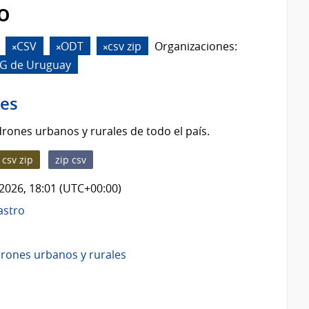
o
CSV
ODT
csv zip
Organizaciones:
AG de Uruguay
les
rones urbanos y rurales de todo el país.
csv zip
zip csv
2026, 18:01 (UTC+00:00)
astro
rones urbanos y rurales