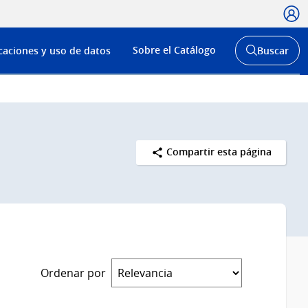
Usua
Menú
Sobre el Catálogo
caciones y uso de datos
Buscar
de
Abrir
buscador
navega
y
Compartir esta página
Ordenar por