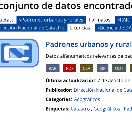
 conjunto de datos encontrad
uetas:
Padrones urbanos y rurales
Formatos:
RAR
irección Nacional de Catastro
Licencias:
Licencia de D
Padrones urbanos y rura
Datos alfanuméricos relevantes de pad
RAR
PDF
CSV
ZIP
ODT
Última actualización:
7 de agosto de 
Publicador:
Dirección Nacional de Cat
Categorias:
Geográficos
Etiquetas:
Catastro
,
Geográficos
,
Pad