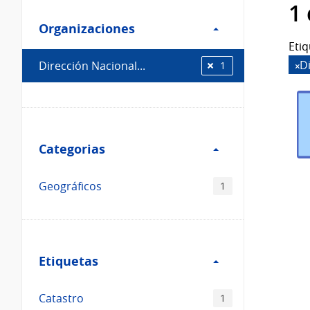
Filtro
datos...
1
Organizaciones
Organizaciones
Etiq
D
Dirección Nacional...
1
Filtro
Categorias
Categorias
Geográficos
1
Filtro
Etiquetas
Etiquetas
Catastro
1