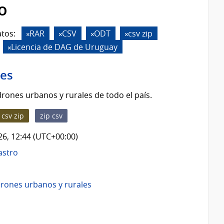
o
tos:
RAR
CSV
ODT
csv zip
Licencia de DAG de Uruguay
les
rones urbanos y rurales de todo el país.
csv zip
zip csv
026, 12:44 (UTC+00:00)
astro
rones urbanos y rurales