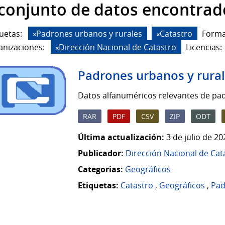
 conjunto de datos encontrad
uetas:
Padrones urbanos y rurales
Catastro
Forma
anizaciones:
Dirección Nacional de Catastro
Licencias:
Padrones urbanos y rura
Datos alfanuméricos relevantes de pad
RAR
PDF
CSV
ZIP
ODT
Última actualización:
3 de julio de 2
Publicador:
Dirección Nacional de Cat
Categorias:
Geográficos
Etiquetas:
Catastro
,
Geográficos
,
Pad