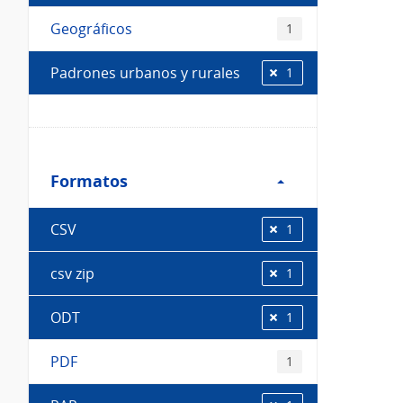
Geográficos
1
Padrones urbanos y rurales
1
Filtro
Formatos
Formatos
CSV
1
csv zip
1
ODT
1
PDF
1