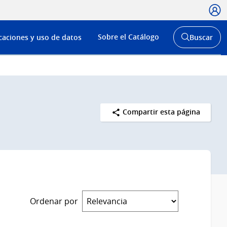
Usua
Menú
Sobre el Catálogo
caciones y uso de datos
Buscar
de
Abrir
buscador
navega
y
Compartir esta página
Ordenar por