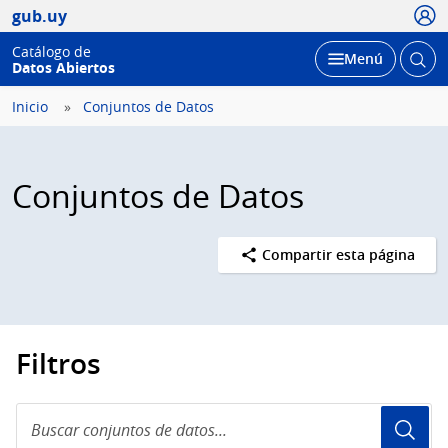
Usua
gub.uy
Catálogo de
Abrir
Desplegar
Menú
Datos Abiertos
busc
Inicio
Conjuntos de Datos
Conjuntos de Datos
Compartir esta página
Filtros
Buscar
conjuntos