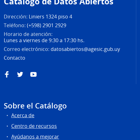
Catálogo de Datos Abiertos
página
Dirección:
Liniers 1324 piso 4
Teléfono:
(+598) 2901 2929
Horario de atención:
Lunes a viernes de 9:30 a 17:30 hs.
Correo electrónico:
datosabiertos@agesic.gub.uy
Contacto
Facebook
Twitter
YouTube
Sobre el Catálogo
Acerca de
Centro de recursos
Ayúdanos a mejorar