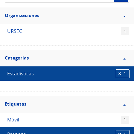
de
Filtro
datos...
Organizaciones
Organizaciones
URSEC
1
Filtro
Categorias
Categorias
Estadísticas
1
Filtro
Etiquetas
Etiquetas
Móvil
1