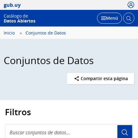
Usua
gub.uy
Catálogo de
Abrir
Desplegar
Menú
Datos Abiertos
busc
Inicio
Conjuntos de Datos
Conjuntos de Datos
Compartir esta página
Filtros
Buscar
conjuntos