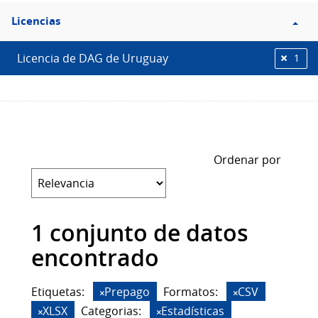
Filtro
Licencias
Licencias
Licencia de DAG de Uruguay
1
Ordenar por
1 conjunto de datos
encontrado
Etiquetas:
Prepago
Formatos:
CSV
XLSX
Categorias:
Estadísticas