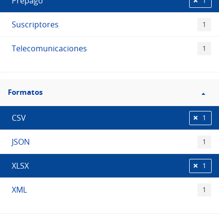
Prepago
1
Suscriptores
1
Telecomunicaciones
1
Filtro
Formatos
Formatos
CSV
1
JSON
1
XLSX
1
XML
1