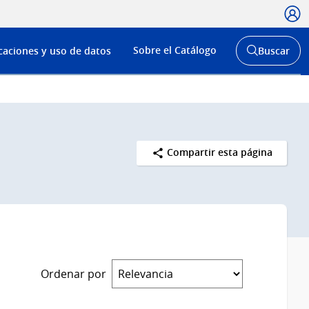
Usua
Menú
Sobre el Catálogo
caciones y uso de datos
Buscar
de
Abrir
buscador
navega
y
Compartir esta página
Ordenar por