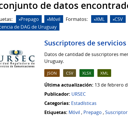
 conjunto de datos encontrad
uetas:
Prepago
Móvil
Formatos:
XML
CSV
icencia de DAG de Uruguay
Suscriptores de servicio
Datos de cantidad de suscriptores men
Uruguay.
JSON
CSV
XLSX
XML
Última actualización:
13 de febrero d
Publicador:
URSEC
Categorias:
Estadísticas
Etiquetas:
Móvil
,
Prepago
,
Suscriptor