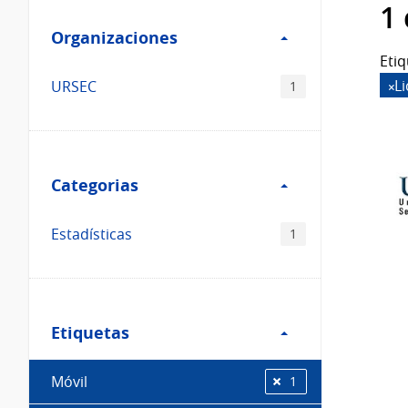
Filtro
datos...
1
Organizaciones
Organizaciones
Etiq
L
URSEC
1
Filtro
Categorias
Categorias
Estadísticas
1
Filtro
Etiquetas
Etiquetas
Móvil
1