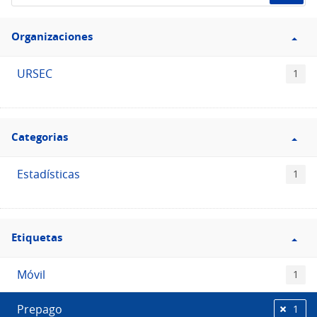
de
Filtro
datos...
Organizaciones
Organizaciones
URSEC
1
Filtro
Categorias
Categorias
Estadísticas
1
Filtro
Etiquetas
Etiquetas
Móvil
1
Prepago
1