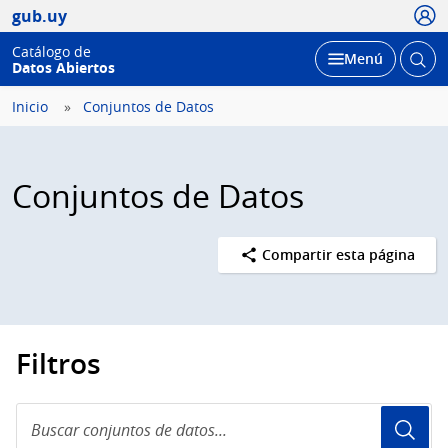
Usua
gub.uy
Catálogo de
Abrir
Desplegar
Menú
Datos Abiertos
busc
Inicio
Conjuntos de Datos
Conjuntos de Datos
Compartir esta página
Filtros
Buscar
conjuntos