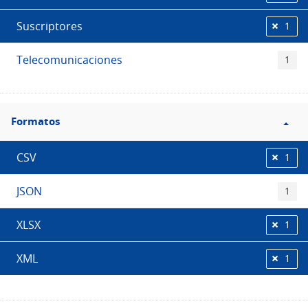
Suscriptores
1
Telecomunicaciones
1
Filtro
Formatos
Formatos
CSV
1
JSON
1
XLSX
1
XML
1