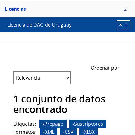
Filtro
Licencias
Licencias
Licencia de DAG de Uruguay
1
Ordenar por
1 conjunto de datos
encontrado
Etiquetas:
Prepago
Suscriptores
Formatos:
XML
CSV
XLSX