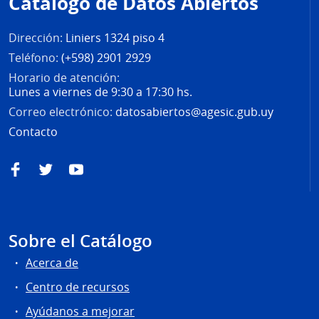
Catálogo de Datos Abiertos
página
Dirección:
Liniers 1324 piso 4
Teléfono:
(+598) 2901 2929
Horario de atención:
Lunes a viernes de 9:30 a 17:30 hs.
Correo electrónico:
datosabiertos@agesic.gub.uy
Contacto
Facebook
Twitter
YouTube
Sobre el Catálogo
Acerca de
Centro de recursos
Ayúdanos a mejorar