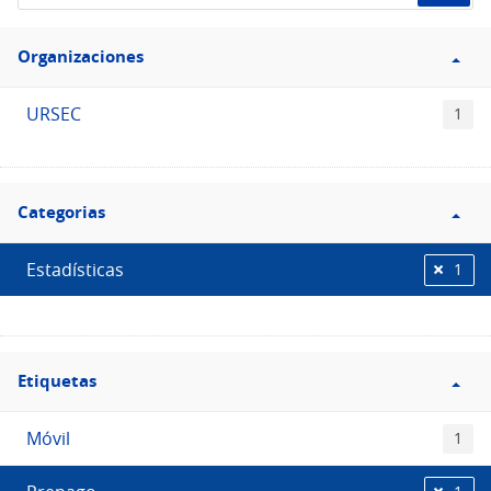
de
Filtro
datos...
Organizaciones
Organizaciones
URSEC
1
Filtro
Categorias
Categorias
Estadísticas
1
Filtro
Etiquetas
Etiquetas
Móvil
1