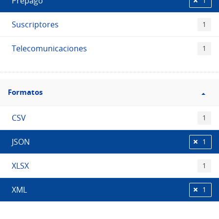
Prepago
1
Suscriptores
1
Telecomunicaciones
1
Filtro
Formatos
Formatos
CSV
1
JSON
1
XLSX
1
XML
1