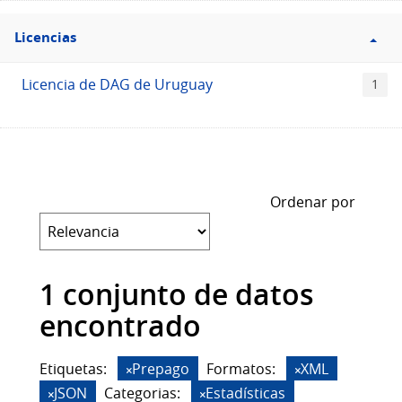
Filtro
Licencias
Licencias
Licencia de DAG de Uruguay
1
Ordenar por
1 conjunto de datos
encontrado
Etiquetas:
Prepago
Formatos:
XML
JSON
Categorias:
Estadísticas