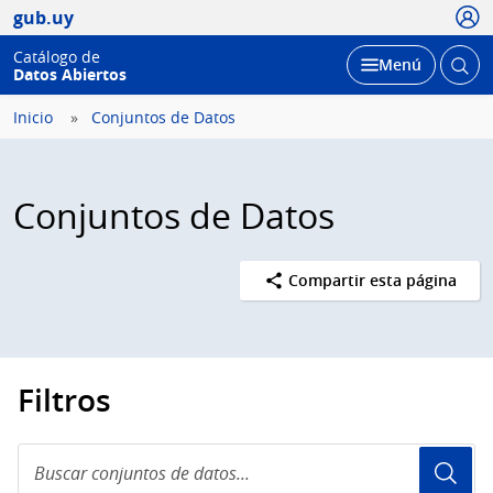
Usua
gub.uy
Catálogo de
Abrir
Desplegar
Menú
Datos Abiertos
busc
Inicio
Conjuntos de Datos
Conjuntos de Datos
Compartir esta página
Filtros
Buscar
conjuntos