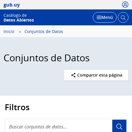
Usua
gub.uy
Catálogo de
Abrir
Desplegar
Menú
Datos Abiertos
busc
Inicio
Conjuntos de Datos
Conjuntos de Datos
Compartir esta página
Filtros
Buscar
conjuntos