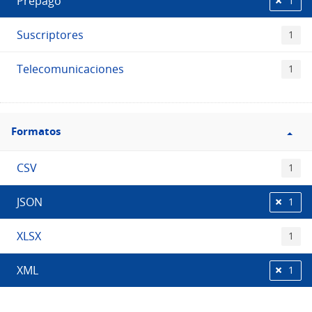
Prepago
1
Suscriptores
1
Telecomunicaciones
1
Filtro
Formatos
Formatos
CSV
1
JSON
1
XLSX
1
XML
1