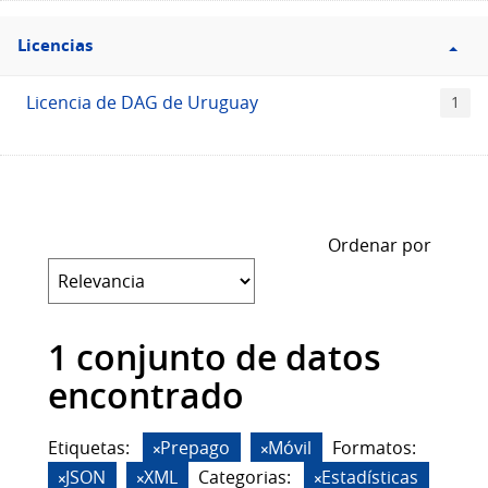
Filtro
Licencias
Licencias
Licencia de DAG de Uruguay
1
Ordenar por
1 conjunto de datos
encontrado
Etiquetas:
Prepago
Móvil
Formatos:
JSON
XML
Categorias:
Estadísticas