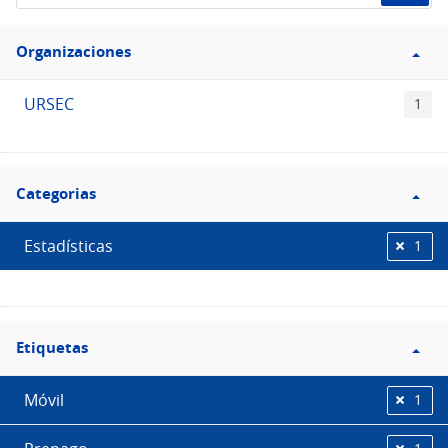
de
Filtro
datos...
Organizaciones
Organizaciones
URSEC
1
Filtro
Categorias
Categorias
Estadísticas
1
Filtro
Etiquetas
Etiquetas
Móvil
1