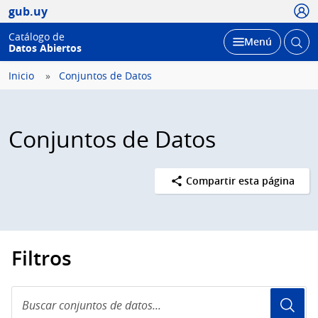
Usua
gub.uy
Catálogo de
Abrir
Desplegar
Menú
Datos Abiertos
busc
Inicio
Conjuntos de Datos
Conjuntos de Datos
Compartir esta página
Filtros
Buscar
conjuntos