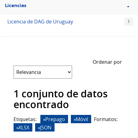
Filtro
Licencias
Licencias
Licencia de DAG de Uruguay
1
Ordenar por
1 conjunto de datos
encontrado
Etiquetas:
Prepago
Móvil
Formatos:
XLSX
JSON