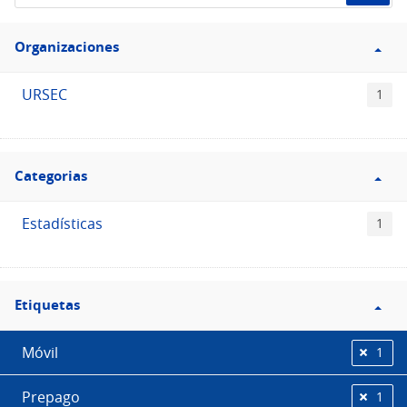
de
Filtro
datos...
Organizaciones
Organizaciones
URSEC
1
Filtro
Categorias
Categorias
Estadísticas
1
Filtro
Etiquetas
Etiquetas
Móvil
1
Prepago
1