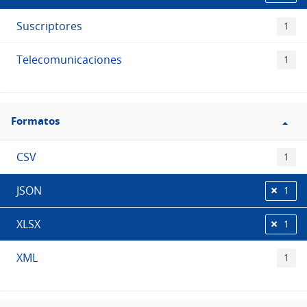
Suscriptores
1
Telecomunicaciones
1
Filtro
Formatos
Formatos
CSV
1
JSON
1
XLSX
1
XML
1