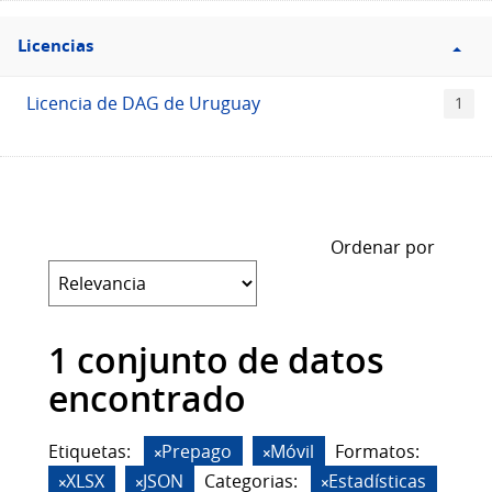
Filtro
Licencias
Licencias
Licencia de DAG de Uruguay
1
Ordenar por
1 conjunto de datos
encontrado
Etiquetas:
Prepago
Móvil
Formatos:
XLSX
JSON
Categorias:
Estadísticas