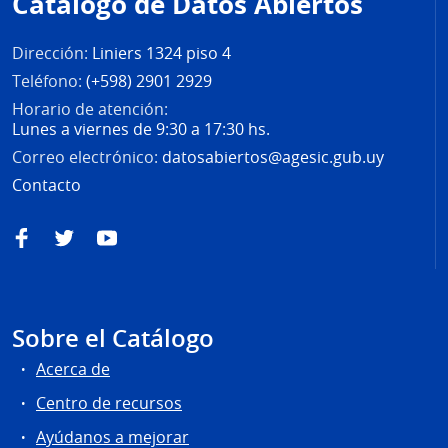
Catálogo de Datos Abiertos
página
Dirección:
Liniers 1324 piso 4
Teléfono:
(+598) 2901 2929
Horario de atención:
Lunes a viernes de 9:30 a 17:30 hs.
Correo electrónico:
datosabiertos@agesic.gub.uy
Contacto
Facebook
Twitter
YouTube
Sobre el Catálogo
Acerca de
Centro de recursos
Ayúdanos a mejorar