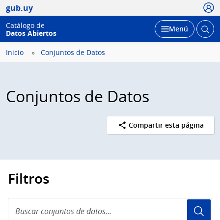
Usua
gub.uy
Catálogo de
Abrir
Desplegar
Menú
Datos Abiertos
busc
Inicio
Conjuntos de Datos
Conjuntos de Datos
Compartir esta página
Filtros
Buscar
conjuntos