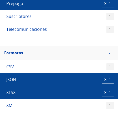
Prepago
1
Suscriptores
1
Telecomunicaciones
1
Filtro
Formatos
Formatos
CSV
1
JSON
1
XLSX
1
XML
1