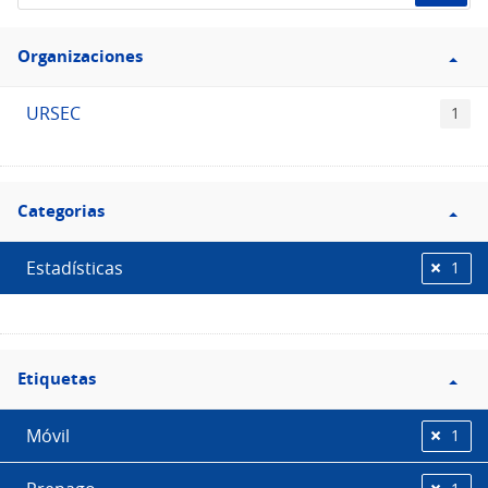
de
Filtro
datos...
Organizaciones
Organizaciones
URSEC
1
Filtro
Categorias
Categorias
Estadísticas
1
Filtro
Etiquetas
Etiquetas
Móvil
1