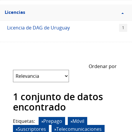
Filtro
Licencias
Licencias
Licencia de DAG de Uruguay
1
Ordenar por
1 conjunto de datos
encontrado
Etiquetas:
Prepago
Móvil
Suscriptores
Telecomunicaciones