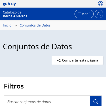
Usua
gub.uy
Catálogo de
Abrir
Desplegar
Menú
Datos Abiertos
busc
Inicio
Conjuntos de Datos
Conjuntos de Datos
Compartir esta página
Filtros
Buscar
conjuntos