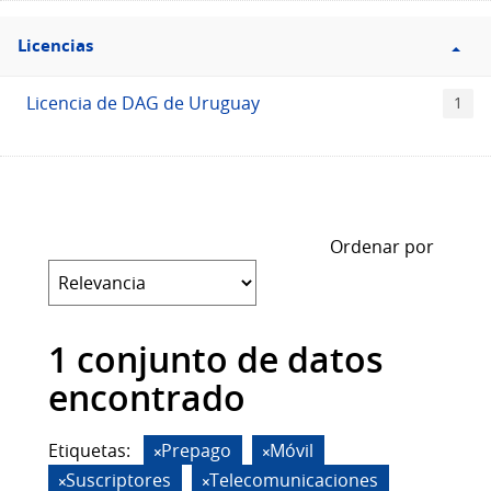
Filtro
Licencias
Licencias
Licencia de DAG de Uruguay
1
Ordenar por
1 conjunto de datos
encontrado
Etiquetas:
Prepago
Móvil
Suscriptores
Telecomunicaciones