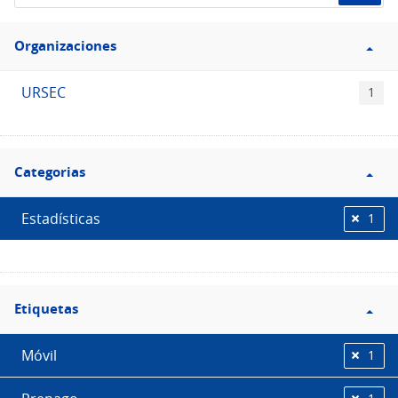
de
Filtro
datos...
Organizaciones
Organizaciones
URSEC
1
Filtro
Categorias
Categorias
Estadísticas
1
Filtro
Etiquetas
Etiquetas
Móvil
1