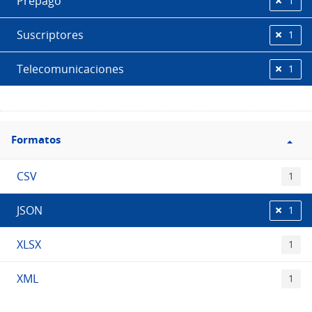
Prepago
1
Suscriptores
1
Telecomunicaciones
1
Filtro
Formatos
Formatos
CSV
1
JSON
1
XLSX
1
XML
1