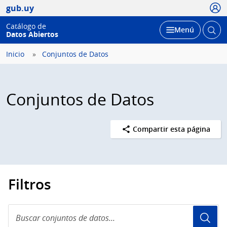
Usua
gub.uy
Catálogo de
Abrir
Desplegar
Menú
Datos Abiertos
busc
Inicio
Conjuntos de Datos
Conjuntos de Datos
Compartir esta página
Filtros
Buscar
conjuntos