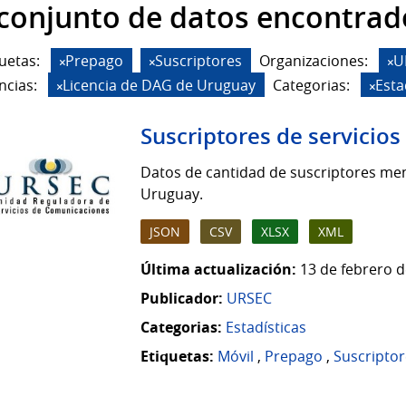
 conjunto de datos encontrad
uetas:
Prepago
Suscriptores
Organizaciones:
U
ncias:
Licencia de DAG de Uruguay
Categorias:
Esta
Suscriptores de servicio
Datos de cantidad de suscriptores men
Uruguay.
JSON
CSV
XLSX
XML
Última actualización:
13 de febrero d
Publicador:
URSEC
Categorias:
Estadísticas
Etiquetas:
Móvil
,
Prepago
,
Suscriptor