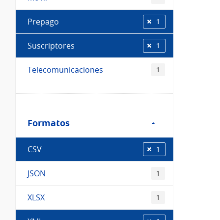
Prepago
1
Suscriptores
1
Telecomunicaciones
1
Filtro
Formatos
Formatos
CSV
1
JSON
1
XLSX
1