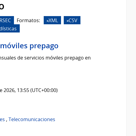
o
RSEC
Formatos:
XML
CSV
dísticas
s móviles prepago
suales de servicios móviles prepago en
e 2026, 13:55 (UTC+00:00)
es
,
Telecomunicaciones