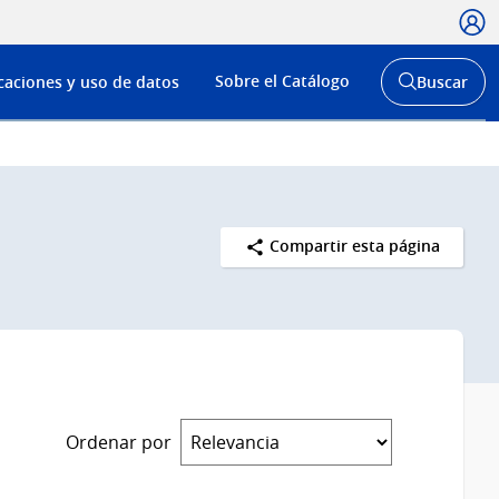
Usua
Menú
Sobre el Catálogo
caciones y uso de datos
Buscar
de
Abrir
buscador
navega
y
Compartir esta página
Ordenar por