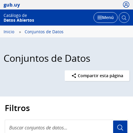
Usua
gub.uy
Catálogo de
Abrir
Desplegar
Menú
Datos Abiertos
busc
Inicio
Conjuntos de Datos
Conjuntos de Datos
Compartir esta página
Filtros
Buscar
conjuntos