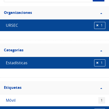
de
Filtro
datos...
Organizaciones
Organizaciones
URSEC
1
Filtro
Categorias
Categorias
Estadísticas
1
Filtro
Etiquetas
Etiquetas
Móvil
1