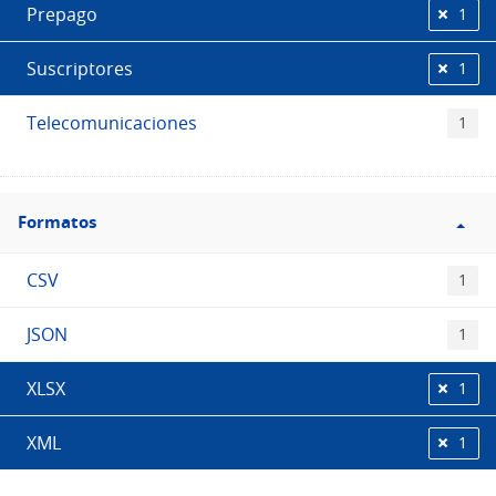
Prepago
1
Suscriptores
1
Telecomunicaciones
1
Filtro
Formatos
Formatos
CSV
1
JSON
1
XLSX
1
XML
1