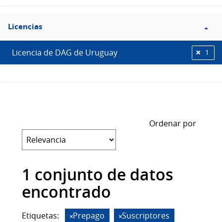
Filtro
Licencias
Licencias
Licencia de DAG de Uruguay
1
Ordenar por
1 conjunto de datos
encontrado
Etiquetas:
Prepago
Suscriptores