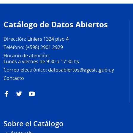
Pie
de
Catálogo de Datos Abiertos
página
Dirección:
Liniers 1324 piso 4
Teléfono:
(+598) 2901 2929
Horario de atención:
Lunes a viernes de 9:30 a 17:30 hs.
Correo electrónico:
datosabiertos@agesic.gub.uy
Contacto
Facebook
Twitter
YouTube
Sobre el Catálogo
Acerca de