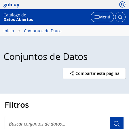
Usua
gub.uy
Catálogo de
Abrir
Desplegar
Menú
Datos Abiertos
busc
Inicio
Conjuntos de Datos
Conjuntos de Datos
Compartir esta página
Filtros
Buscar
conjuntos