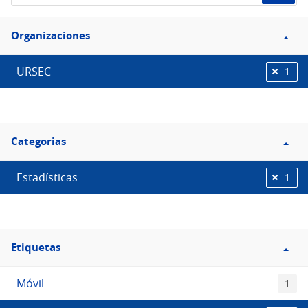
de
Filtro
datos...
Organizaciones
Organizaciones
URSEC
1
Filtro
Categorias
Categorias
Estadísticas
1
Filtro
Etiquetas
Etiquetas
Móvil
1