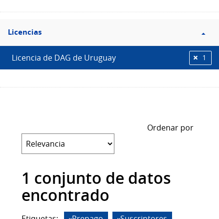
Filtro
Licencias
Licencias
Licencia de DAG de Uruguay
1
Ordenar por
1 conjunto de datos
encontrado
Etiquetas:
Prepago
Suscriptores