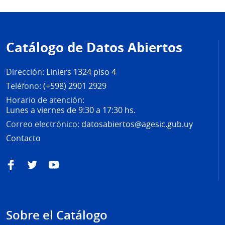
Pie
de
Catálogo de Datos Abiertos
página
Dirección:
Liniers 1324 piso 4
Teléfono:
(+598) 2901 2929
Horario de atención:
Lunes a viernes de 9:30 a 17:30 hs.
Correo electrónico:
datosabiertos@agesic.gub.uy
Contacto
Facebook
Twitter
YouTube
Sobre el Catálogo