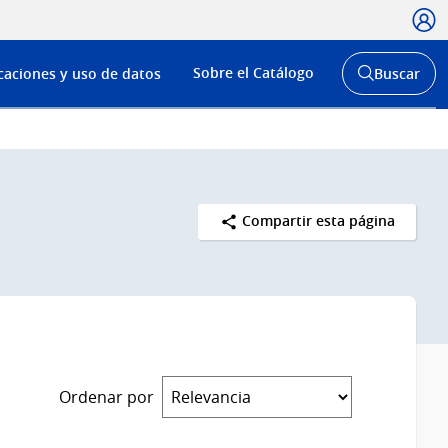
Usua
Menú
Sobre el Catálogo
caciones y uso de datos
Buscar
de
Abrir
buscador
navega
y
Compartir esta página
Ordenar por