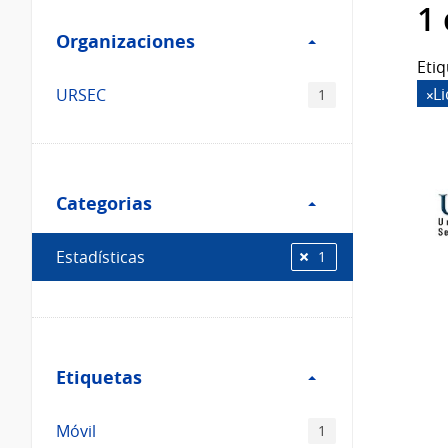
Filtro
datos...
1
Organizaciones
Organizaciones
Etiq
L
URSEC
1
Filtro
Categorias
Categorias
Estadísticas
1
Filtro
Etiquetas
Etiquetas
Móvil
1