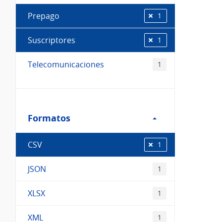
Prepago
1
Suscriptores
1
Telecomunicaciones
1
Filtro
Formatos
Formatos
CSV
1
JSON
1
XLSX
1
XML
1