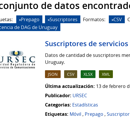
 conjunto de datos encontrad
uetas:
Prepago
Suscriptores
Formatos:
CSV
C
icencia de DAG de Uruguay
Suscriptores de servicio
Datos de cantidad de suscriptores men
Uruguay.
JSON
CSV
XLSX
XML
Última actualización:
13 de febrero d
Publicador:
URSEC
Categorias:
Estadísticas
Etiquetas:
Móvil
,
Prepago
,
Suscriptor