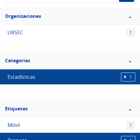
de
Filtro
datos...
Organizaciones
Organizaciones
URSEC
1
Filtro
Categorias
Categorias
Estadísticas
1
Filtro
Etiquetas
Etiquetas
Móvil
1