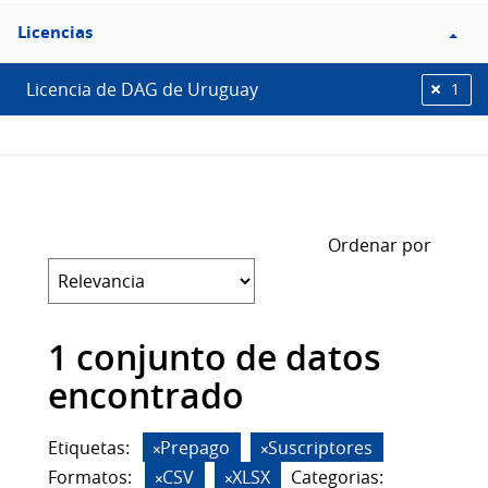
Filtro
Licencias
Licencias
Licencia de DAG de Uruguay
1
Ordenar por
1 conjunto de datos
encontrado
Etiquetas:
Prepago
Suscriptores
Formatos:
CSV
XLSX
Categorias: