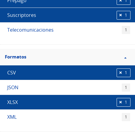
Prepago
1
Suscriptores
1
Telecomunicaciones
1
Filtro
Formatos
Formatos
CSV
1
JSON
1
XLSX
1
XML
1