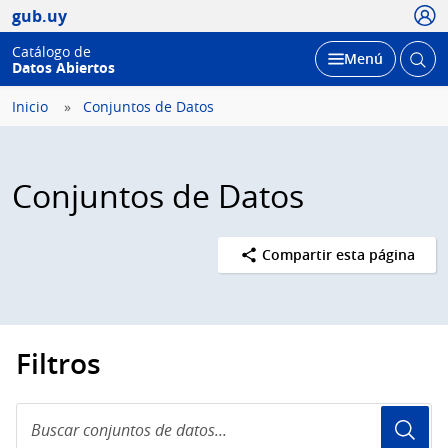
Usua
gub.uy
Catálogo de
Abrir
Desplegar
Menú
Datos Abiertos
busc
Inicio
Conjuntos de Datos
Conjuntos de Datos
Compartir esta página
Filtros
Buscar
conjuntos